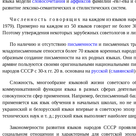
языка модели
словосочетания
и
аффиксов
фамилий -ев//-ева и
развитие лексико-семантических и стилистических систем.
Численность говорящих
на каждом из языков наро
1979). Примерно на каждом из 50 языков говорит не более 
Поэтому утверждения некоторых зарубежных советологов и ли
По наличию и отсутствию
письменности
и письменных тра
младо­пись­мен­ным относится более 70 языков коренных наро
образ­ным создание письменности на их родных языках. Они
армяне пользу­ют­ся своими оригиналь­ны­ми национальными пи
народов СССР с 30‑х гг. 20 в. основана на
русской
(
славянской
Сложность, многообразие языковой жизни советского об
коммуникатив­ной функции языка в разных сферах деятельн
совокупности сфер применения. Например, бесписьменный бацб
применяется как язык обучения в начальных школах, но не 
украинский и белорусский языки впервые в советскую эпоху
технических наук и т. д.; русский язык выполняет наиболее ш
Закономерности развития языков народов СССР проявля
социальном отношении и характерным для советской эпох