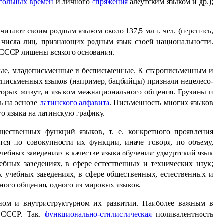
агольных
времён
и личного
спряжения
алеутским языком и др.);
считают своим родным языком около 137,5 млн. чел. (перепись,
т числа лиц, признающих родным язык своей национальности.
 СССР лишены всякого основания.
ые, младописьменные и бесписьменные. К старо­пись­мен­ным и
письменных языков (например, бацбийцы) призна­ли нецеле­со­
торых живут, и языком межнационального общения. Грузины и
ть на основе
латинского алфавита
. Письменность многих языков
го языка на латинскую графику.
ественных функций языков, т. е. конкретного прояв­ле­ния
ся по совокупности их функций, иначе говоря, по объёму,
ебных заведениях в качестве языка обучения; удмуртский язык
бных заведениях, в сфере естественных и технических наук;
 учебных заведениях, в сфере общественных, естественных и
ьного общения, одного из мировых языков.
ьном и внутриструктурном их развитии. Наиболее важным в
в СССР. Так,
функционально-стилистическая
поливалентность