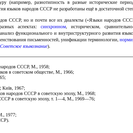
у (например, разнотипность в разные исторические перио
ия языков народов СССР не разработаны ещё в достаточной сте
одов СССР, но и почти все их диалекты («Языки народов СССР
 разных аспектах:
синхронном
, историческом, сравни­тель­но
ся анализ функционального и внутриструктурного развития языков
ершенствования письменностей, унификации терминологии,
норми­
Советское языкознание
).
народов СССР, М., 1958;
ков в советском обществе, М., 1966;
65;
 Київ, 1967;
ков народов СССР в советскую эпоху, М., 1968;
ССР в советскую эпоху, т. 1—4, М., 1969—76;
., 1977;
ССР).