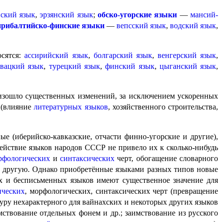
ский язык
,
эрзянский язык
;
обско-угорские языки
—
мансий­
прибалтийско-финские языки
—
вепсский язык
,
водский язык
,
осятся:
ассирийский язык
,
болгарский язык
,
венгерский язык
,
овацкий язык
,
турецкий язык
,
финский язык
,
цыганский язык
,
роизошло существенных изменений, за исключением ускоренных
(влияние
литературных языков
, хозяйственного строи­тель­ства,
ые (иберийско-кавказские, отчасти финно-угорские и другие),
ействие языков народов СССР не привело их к сколько-нибудь
рфологических
и
синтаксических
черт, обогащение словарного
 в другую. Однако приобретённые языками разных типов новые
х и бесписьменных языков имеют существенное значение для
ических
, морфологических, синтаксических черт (превращение
уру нехарактерного для вайнахских и некоторых других языков
тво­ва­ние отдельных фонем и др.; заим­ство­ва­ние из русского