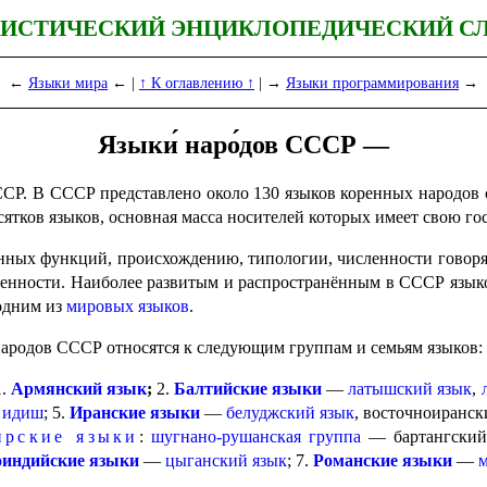
ИСТИЧЕСКИЙ ЭНЦИКЛОПЕДИЧЕСКИЙ С
←
Языки мира
← |
↑ К оглавлению ↑
| →
Языки программирования
→
Языки́ наро́дов СССР —
ССР. В СССР представлено около 130 языков коренных народов 
сятков языков, основная масса носителей которых имеет свою го
нных функций, происхож­де­нию, типологии, численности говор
нности. Наиболее развитым и распро­стра­нён­ным в СССР язык
 одним из
мировых языков
.
народов СССР относятся к следу­ю­щим группам и семьям языков:
1.
Армянский язык
;
2.
Балтий­ские языки
—
латышский язык
,
—
идиш
; 5.
Иранские языки
—
белуджский язык
, восточноиранс
ирские языки
:
шугнано-рушанская группа
— бартангский 
индийские языки
—
цыганский язык
; 7.
Романские языки
—
м