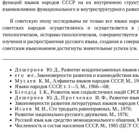
функций языков народов СССР на их внутреннюю структур
взаимовлиянии функционального и внутриструктурного развит
В советскую эпоху исследованы не только все языки нар
советских народов осуществлялось и осуществляется в
типологическом, историко-типо­ло­ги­че­ском, совершенствует
изучения и распространения русского языка, создания и сов
советским языкознанием достигнуты значительные успехи (см.
Дешериев
Ю. Д., Развитие младописьменных языков 
его же
, Закономерности развития и взаимодействия язы
Мусаев
К. М., Алфавиты языков народов СССР, М., 19
Языки народов СССР, т. 1—5, М., 1966—68;
Білодід
І. К., Розвиток мов соціалістичних націй СРСР,
Дешериев
Ю. Д.,
Протченко
И. Ф., Развитие язы
Закономерности развития литературных языков народов С
Исаев
М. И., Сто тридцать равноправных, М., 1970;
Развитие национально-русского двуязычия, М., 1976;
Русский язык как средство межнационального общения, М
Численность и состав населения СССР, М., 1985 (ЦСУ С