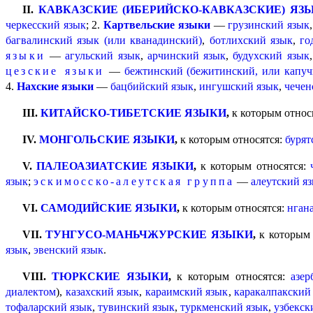
II.
КАВКАЗСКИЕ (ИБЕРИЙСКО-КАВКАЗСКИЕ) ЯЗ
черкесский язык
; 2.
Картвельские языки
—
грузинский язык
багвалинский язык (или кванадинский)
,
ботлихский язык
,
го
языки
—
агульский язык
,
арчинский язык
,
будухский язык
цезские языки
—
бежтинский (бежитинский, или капуч
4.
Нахские языки
—
бацбийский язык
,
ингушский язык
,
чечен
III.
КИТАЙСКО-ТИБЕТСКИЕ ЯЗЫКИ
,
к которым относ
IV.
МОНГОЛЬСКИЕ ЯЗЫКИ
,
к которым относятся:
бурят
V.
ПАЛЕОАЗИАТСКИЕ ЯЗЫКИ
,
к которым относятся:
язык
;
эскимосско-алеутская группа
—
алеутский я
VI.
САМОДИЙСКИЕ ЯЗЫКИ
,
к которым относятся:
нган
VII.
ТУНГУСО-МАНЬЧЖУРСКИЕ ЯЗЫКИ
,
к которым 
язык
,
эвенский язык
.
VIII.
ТЮРКСКИЕ ЯЗЫКИ
,
к которым относятся:
азер
диалектом
),
казахский язык
,
караимский язык
,
каракалпакский
тофаларский язык
,
тувинский язык
,
туркменский язык
,
узбекск