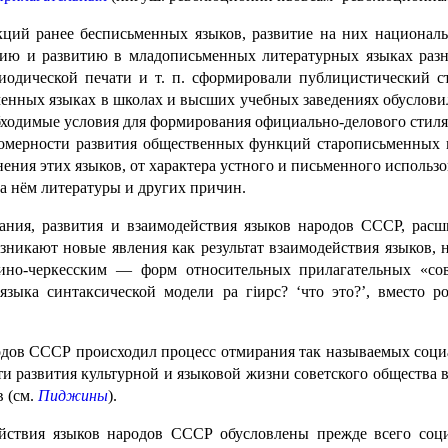
ий ранее бесписьменных языков, развитие на них национальн
анию и развитию в младопись­мен­ных литературных языках раз
периодической печати и т. п. сформировали публицистический с
ь­мен­ных языках в школах и высших учебных заведениях обуслов
обходимые условия для формирования официально-делового стил
коно­мер­но­сти развития общественных функций старописьменн
енения этих языков, от характера устного и письменного использ
а нём литературы и других причин.
ния, развития и взаимо­дей­ствия языков народов СССР, ра
зникают новые явления как результат взаимодействия языков, 
ино-черкесским — форм относительных прилагательных «советс
языка синтаксической модели ра гіирс? ‘что это?’, вместо 
ародов СССР происходил процесс отмирания так называемых соц
­сти развития культур­ной и языковой жизни советского обществ
 (см.
Пиджины
).
йствия языков народов СССР обуслов­ле­ны прежде всего с