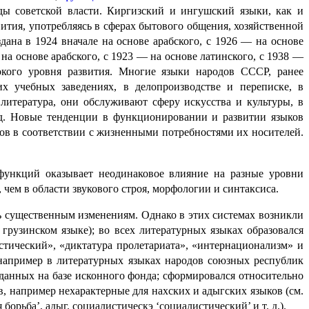
оды советской власти. Киргизский и ингушский языки, как и
тия, употребляясь в сферах бытового общения, хозяйственной
дана в 1924 вначале на основе арабского, с 1926 — на основе
а основе арабского, с 1923 — на основе латинского, с 1938 —
окого уровня развития. Многие языки народов СССР, ранее
х учебных заведениях, в делопроизводстве и переписке, в
 литература, они обслуживают сферу искусства и культуры, в
 д. Новые тенденции в функционировании и развитии языков
в в соответствии с жизненными потребностями их носителей.
функций оказывает неодинаковое влияние на разные уровни
 чем в области звукового строя, морфологии и синтаксиса.
сь существенным изменениям. Однако в этих системах возникли
рузинском языке); во всех литературных языках образовался
истический», «диктатура пролетариата», «интернационализм» и
, например в литературных языках народов союзных республик
данных на базе исконного фонда; сформировался относительно
 например нехарактерные для нахских и адыгских языков (см.
рьба’, адыг. социалистическэ ‘социалистический’ и т. д.).