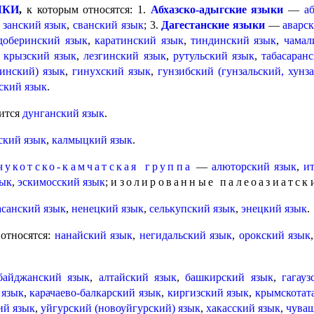
ЫКИ
,
к которым относятся: 1.
Абхазско-адыгские языки
—
а
,
занский язык
,
сванский язык
; 3.
Дагестанские языки
—
аварс
доберин­ский язык
,
каратинский язык
,
тиндинский язык
,
чамал
,
крызский язык
,
лезгинский язык
,
рутульский язык
,
табасаран­
инский) язык
,
гинухский язык
,
гунзибский (гунзальский, хунз
ский язык
.
ится
дунганский язык
.
ский язык
,
калмыцкий язык
.
чукотско-камчатская груп­па
—
алюторский язык
,
и
зык
,
эскимос­ский язык
;
изолиро­ван­ные палеоазиатск
асанский язык
,
ненецкий язык
,
селькупский язык
,
энецкий язык
.
относятся:
нанайский язык
,
негидаль­ский язык
,
орокский язык
байджанский язык
,
алтайский язык
,
башкирский язык
,
гагауз
 язык
,
карачаево-балкарский язык
,
киргизский язык
,
крымскотат
ий язык
,
уйгурский (новоуйгурский) язык
,
хакасский язык
,
чуваш