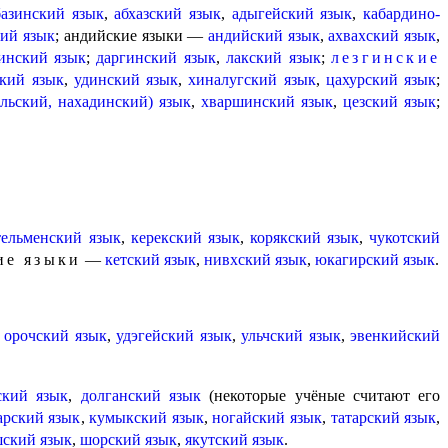
базинский язык
,
абхазский язык
,
адыгейский язык
,
кабардино-
кий язык
; андийские языки —
андийский язык
,
ахвахский язык
,
инский язык
;
даргинский язык
,
лакский язык
;
лезгинские
ский язык
,
удинский язык
,
хиналугский язык
,
цахурский язык
;
альский, нахадинский) язык
,
хваршин­ский язык
,
цезский язык
;
тельменский язык
,
керекский язык
,
корякский язык
,
чукот­ский
ие языки
—
кетский язык
,
нивхский язык
,
юкагир­ский язык
.
,
орочский язык
,
удэгейский язык
,
ульчский язык
,
эвенкий­ский
ский язык
,
долганский язык
(некоторые учёные считают его
арский язык
,
кумыкский язык
,
ногай­ский язык
,
татарский язык
,
ский язык
,
шорский язык
,
якутский язык
.