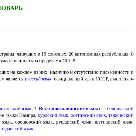
ЛОВАРЬ
страны, живущих в 15 союзных, 20 автономных республиках, 8
сударственность за пределами СССР.
ящих на каждом из них, наличию и отсутствию письменности и
ом является
русский язык
, официаль­ный язык СССР, выпол­ня­ю­
литовский язык
; 3.
Восточнославянские языки
—
белорус­ский
кие языки Памира,
курдский язык
,
осетинский язык
,
таджикский
язык, орошорский язык, рушанский язык, шугнанский язык;
олдавский язык
.