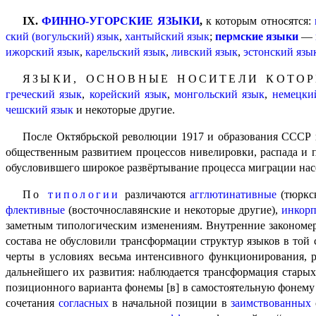
IХ.
ФИННО-УГОРСКИЕ ЯЗЫКИ
,
к которым относятся:
ский (вогульский) язык
,
хантыйский язык
;
пермские языки
—
ижорский язык
,
карельский язык
,
ливский язык
,
эстонский язы
ЯЗЫКИ, ОСНОВНЫЕ НОСИТЕЛИ КОТОР
греческий язык
,
корейский язык
,
монгольский язык
,
немецки
чешский язык
и некоторые другие.
После Октябрьской революции 1917 и образования СССР в 
обществен­ным развитием процессов нивелировки, распада и 
обусловившего широкое развёр­ты­ва­ние процесса миграции на
По
типологии
различаются
агглютинативные
(тюркск
флективные
(восточнославянские и некоторые другие),
инкор
заметным типологическим изменениям. Внутренние закономерн
состава не обусловили трансформации структур языков в той
черты в условиях весьма интенсивного функционирования, 
дальнейшего их развития: наблюдается трансформация стары
позиционного варианта фонемы [в] в самостоятельную фонему 
сочетания
согласных
в начальной позиции в
заимствованных