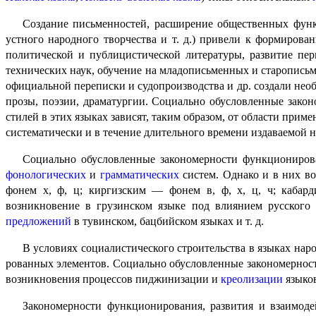
Создание письменностей, расширение общественных функц
устного народного творчества и т. д.) привели к формиров
полити­че­ской и публици­сти­че­ской литературы, развитие 
техниче­ских наук, обучение на младопись­мен­ных и старопис
официальной переписки и судопроизводства и др. создали не
прозы, поэзии, драматургии. Социально обуслов­лен­ные за
стилей в этих языках зависят, таким образом, от области прим
систематически и в течение длительного времени издаваемой н
Социально обусловленные закономерности функционирова
фонологических
и
грамматических
систем. Однако и в них во
фонем х, ф, ц; киргизским — фонем в, ф, х, ц, ч; кабард
возникновение в грузинском языке под влиянием русского 
предложений
в тувинском, бацбийском языках и т. д.
В условиях социалистического строительства в языках н
ро­ван­ных элементов. Социально обусловленные законо­мер­но
возникновения процессов пиджинизации и
креолизации
языков
Закономерности функционирования, развития и взаимоде