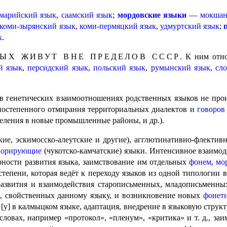
марийский язык
,
саамский язык
;
мордовские языки
—
мокшан
коми-зырянский язык
,
коми-пермяц­кий язык
,
удмуртский язык
;
к
.
ЫХ ЖИВУТ ВНЕ ПРЕДЕ­ЛОВ СССР
. К ним отн
й язык
,
персидский язык
,
польский язык
,
румынский язык
,
сл
генетических взаимо­от­но­ше­ни­ях родственных языков не п
постепенного отмирания террито­риаль­ных диалектов и
говоров
селения в новые промышленные районы, и др.).
ие, эскимосско-алеутские и другие), агглютинативно-флективн
порирующие
(чукотско-камчатские) языки. Интенсивное взаимод
ости развития языка, заимство­ва­ние им отдельных
фонем
,
мо
 степени, которая ведёт к переходу языков из одной типологии
развития и взаимодействия старописьменных, младописьменны
х, свойственных данному языку, и возникновение новых
фонет
[у] в калмыцком языке, адаптация, внедрение в языковую структ
словах, например «протокол», «пленум», «критика» и т. д., заим­с