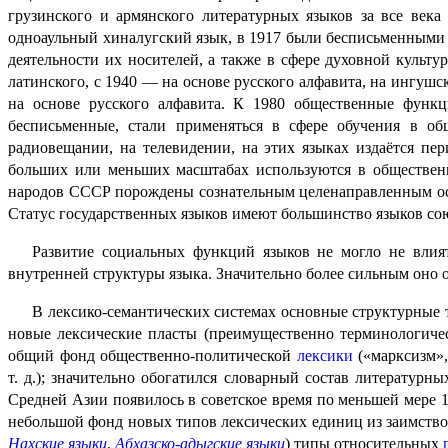
грузинского и армянского литературных языков за все века
одноаульный хиналугский язык, в 1917 были бесписьменными 
деятельности их носителей, а также в сфере духовной культу
латинского, с 1940 — на основе русского алфавита, на ингуш
на основе русского алфавита. К 1980 общественные функц
бесписьменные, стали применяться в сфере обучения в об
радиовещании, на телевидении, на этих языках издаётся пер
больших или меньших масштабах используются в общественн
народов СССР порождены сознательным целенаправленным 
Статус государственных языков имеют большинство языков со
Развитие социальных функций языков не могло не влия
внутренней структуры языка. Значительно более сильным оно ок
В лексико-семантических системах основные структурные 
новые лексические пласты (преимущественно терминологичес
общий фонд общественно-политической
лексики
(«марксизм»,
т. д.); значительно обогатился словарный состав литератур
Средней Азии появилось в советское время по меньшей мере 
небольшой фонд новых типов лексических единиц из заимство
Нахские языки
,
Абхазско-адыгские языки
) типы относительных