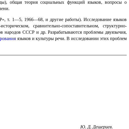
ды), общая теория социальных функций языков, вопросы о
пени.
», т. 1—5, 1966—68, и другие работы). Исследование языков
-историческом, сравнительно-сопоста­ви­тель­ном, структурно-
 народов СССР и др. Разра­ба­ты­ва­ют­ся проблемы двуязычия,
ро­ва­ния
языков и культуры речи. В иссле­до­ва­нии этих проблем
Ю. Д. Дешериев.