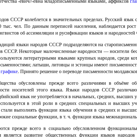
 отчества -евич//-евна младописьменными языками, аффиксов
гл
дов СССР колеблется в значи­тель­ных пределах. Русский язык 
30 тыс. чел. По данным переписей населения, наблюдается рос
нгвистов об ассимиляции и русификации языков и народностей
диций языки народов СССР подраз­де­ля­ют­ся на старописьменн
дов СССР. Некоторые малочисленные народности — носители бес
 пользуются литературными языками крупных народов, среди ко
сьмен­но­стя­ми; латыши, литовцы и эстонцы имеют письмен­нос
)
графике
. Принято решение о переводе письмен­но­сти молдавско
щества обусловлены прежде всего различиями в объёме общ
ости носителей этого языка. Языки народов СССР различают
ийский язык не употребляется в начальных, средних, высших уч
используется в этой роли в средних специальных и высших уче
 стали выполнять функции языка обучения в средних и высших
ирокие социальные функции, в т. ч. функции языка межнационал
ются прежде всего в социаль­но обусловленном функционал
и является развитие общественных функции языков народо