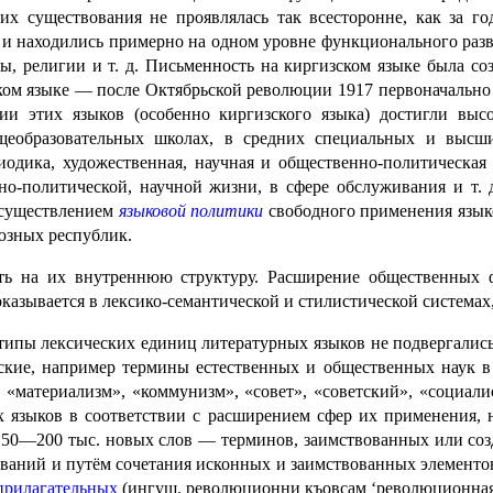
 их существования не проявлялась так всесторонне, как за г
и находились примерно на одном уровне функционального разви
ры, религии и т. д. Письменность на киргизском языке была соз
ском языке — после Октябрьской революции 1917 первоначально н
ии этих языков (особенно киргизского языка) достигли выс
щеобразовательных школах, в средних специальных и высши
иодика, художественная, научная и общественно-политическая
о-политической, научной жизни, в сфере обслуживания и т.
осуществлением
языковой политики
свободного применения языко
юзных республик.
ть на их внутреннюю структуру. Расширение общественных 
азы­ва­ет­ся в лексико-семантической и стилистической системах,
типы лексических единиц литера­тур­ных языков не подвергали
кие, например термины естествен­ных и общественных наук в г
 «материализм», «коммунизм», «совет», «совет­ский», «социал
ных языков в соответствии с расширением сфер их применения
150—200 тыс. новых слов — терминов, заимствованных или соз
ваний и путём сочетания исконных и заимствованных элементов,
прилагательных
(ингуш. революционни къовсам ‘революционная бо