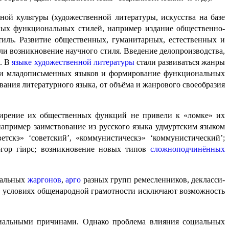
ой культуры (художественной литературы, искусства на базе
ных функциональных стилей, например издание обществен­но-
тиль. Развитие общественных, гуманитар­ных, естествен­ных и
или возникновение научного стиля. Введение делопроизводства,
я. В
языке художе­ствен­ной литературы
стали разви­вать­ся жанры
ых и младописьменных языков и формирование функциональных
ования литературного языка, от объёма и жанрового своеобразия
сширение их общественных функций не привели к «ломке» их
например заимствование из русского языка удмуртским языком
кэ» ‘советский’, «коммунистическэ» ‘коммунисти­че­ский’;
рогор гіирс; возникновение новых типов
сложно­под­чи­нён­ных
иальных
жаргонов
,
арго
разных групп ремеслен­ни­ков, декласси­
а в условиях общенарод­ной грамотности исключают возможность
оциальными причинами. Однако проблема влияния социальных