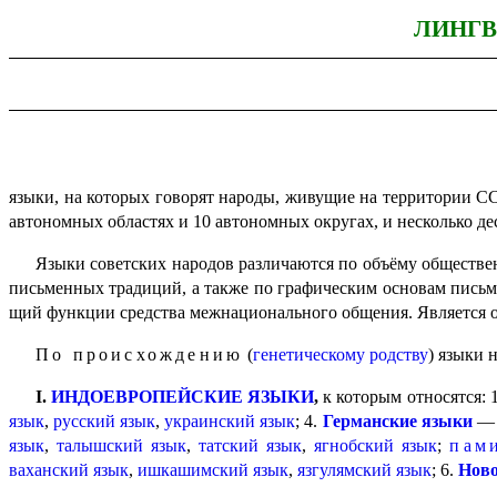
ЛИНГВ
языки, на которых говорят народы, живущие на территории С
автономных областях и 10 автономных округах, и несколько де
Языки советских народов различаются по объёму обществе
письменных традиций, а также по графическим основам письме
щий функции средства межнацио­наль­но­го общения. Является
По происхождению
(
генетическому родству
) языки 
I.
ИНДОЕВРОПЕЙСКИЕ ЯЗЫКИ
,
к которым относятся: 
язык
,
русский язык
,
украинский язык
; 4.
Германские языки
язык
,
талыш­ский язык
,
татский язык
,
ягнобский язык
;
пам
ваханский язык
,
ишкашимский язык
,
язгулямский язык
; 6.
Ново