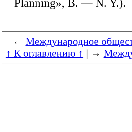
Planning», B. — N. Y.).
←
Международное общест
↑ К оглавлению ↑
| →
Между