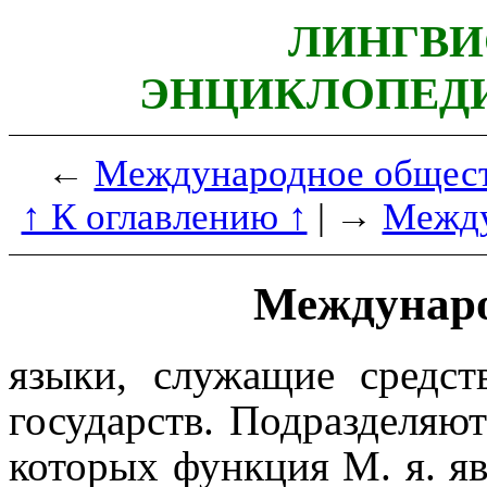
ЛИНГВИ
ЭНЦИКЛОПЕДИ
←
Международное общест
↑ К оглавлению ↑
| →
Между
Междунаро
языки, служащие средс
государств. Подразделяютс
которых функция М. я. яв