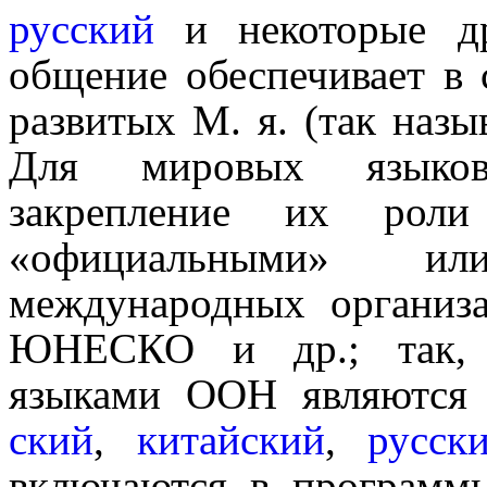
русский
и некоторые др
общение обеспечивает в 
развитых М. я. (так наз
Для мировых языков
закрепление их роли
«официаль­ны­ми» 
международных организ
ЮНЕСКО и др.; так, 
языками ООН являютс
ский
,
китайский
,
русск
включаются в программы о