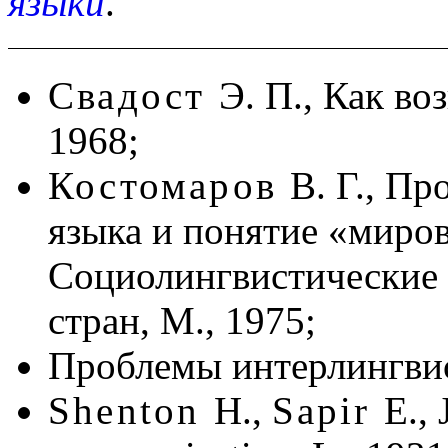
языки
.
Свадост
Э. П., Как во
1968;
Костомаров
В. Г., П
языка и понятие «миров
Социолингвистические
стран, М., 1975;
Проблемы интерлингвис
Shenton
H.,
Sapir
E.,