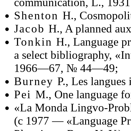
communication, L., 1931
Shenton
H., Cosmopolit
Jacob
H., A planned aux
Tonkin
H., Language pro
a select bibliography, «
1966—67, № 44—49;
Burney
P., Les langues 
Pei
M., One language for
«La Monda Lingvo-Prob
(c 1977 —
«Language Pr