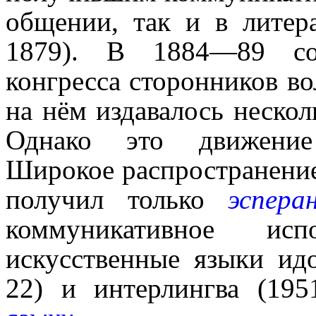
общении, так и в литера
1879). В 1884—89 со
конгресса сторонников во
на нём издава­лось нескол
Однако это движение п
Широкое распространени
получил только
эспера
коммуни­ка­тив­ное ис
искусственные языки ид
22) и интерлингва (19