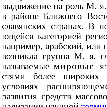
выдвижение на роль М. я
в районе Ближнего Вос
славянских странах. В н
ющейся категорией регио
напри­мер, арабский, или 
возникла группа М. я. г
называемые
мировые я
стя­ми более широких м
условиях расширяющемс
развития средств массо
на­ли­за­ции научной
термин