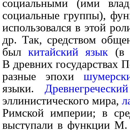
социальными (ими влад
соци­аль­ные группы), функ
исполь­зо­вал­ся в этой р
др. Так, средством обще
был
китайский язык
(в
В древних государствах П
разные эпохи
шумерск
языки.
Древне­гре­че­ск
эллинистического мира,
л
Римской империи; в сре
выступали в функции М. 