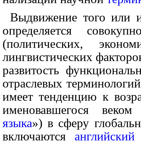
Выдвижение того или и
определяется совокупност
(политических, эконо
лингвистических факторов
развитость функциональ
отраслевых терминологий
имеет тенденцию к возра
именовав­ше­го­ся век
языка
») в сферу глобаль
включаются
англий­ский