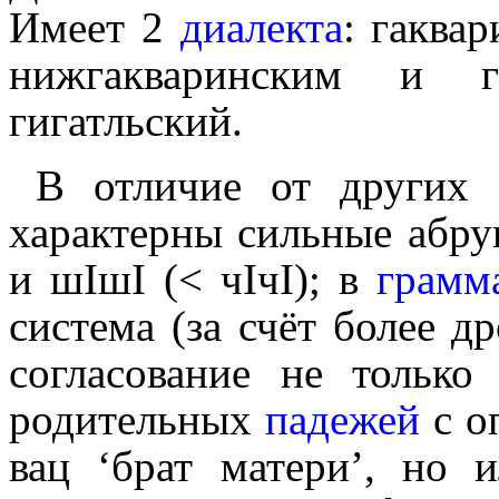
Имеет 2
диалекта
: гаква
нижгакваринским и г
гигатльский.
В отличие от других 
характерны сильные абруп
и шӀшӀ (< чӀчӀ); в
грамм
система (за счёт более д
согласование не только
родительных
падежей
с оп
вац ‘брат матери’, но и