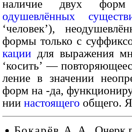
наличие двух форм 
одушевлённых
существ
‘человек’), неодушев­л
формы только с суффиксом
ка­ции
для выраже­ния мног
‘косить’ — повторяющееся
ле­ние в значе­нии неопре
форм на ‑да, функцио­ни­ру
нии
настоящего
общего. Я
Бокарёв
А. А., Очерк