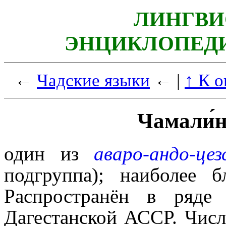
ЛИНГВИ
ЭНЦИКЛОПЕДИ
←
Чадские языки
← |
↑ К 
Чамали́н
один из
аваро-андо-це
подгруппа); наиболее 
Распространён в ряде
Дагестанской АССР. Числ