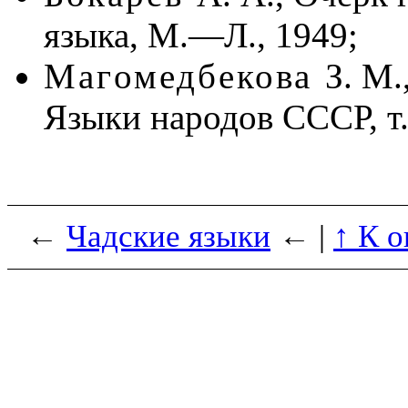
языка, М.—Л., 1949;
Магомедбекова
З. М.
Языки народов СССР, т. 
←
Чадские языки
← |
↑ К 