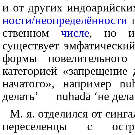
и от других индоарийски
но­сти​/​неопреде­лён­но­сти
п
ствен­ном
числе
, но и 
существует эмфатически
формы повелительног
категорией «запре­ще­ние 
начатого», например nu
делать’ — nuhadā ‘не дела
М. я. отделился от синга
переселенцы с остр