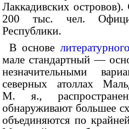
Лаккадивских островов).
200 тыс. чел. Офици
Республики.
В основе
литературног
мале стандартный — ос
незна­чи­тель­ны­ми в
северных атоллах Маль
М. я., распростран
обнаруживают большее с
объединяются по крайней