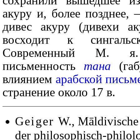
сохранили вышедшее из
акуру и, более позд­нее,
дивес акуру (дивехи аку
восходит к сингаль
Современный М. я. 
письменность
тана
(габ
влиянием
арабской письме
стра­не­ние около 17 в.
Geiger
W., Māldivische 
der philosophisch-philol