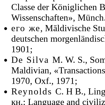
Classe der Königlichen 
Wissenschaften», Münch
его же
,
Māldivische Stud
deutschen morgenländisch
1901;
De Silva
M. W. S., Som
Maldivian, «Transactions 
1970, Oxf., 1971;
Reynolds
C. H B., Ling
кн.:
Language and civiliz