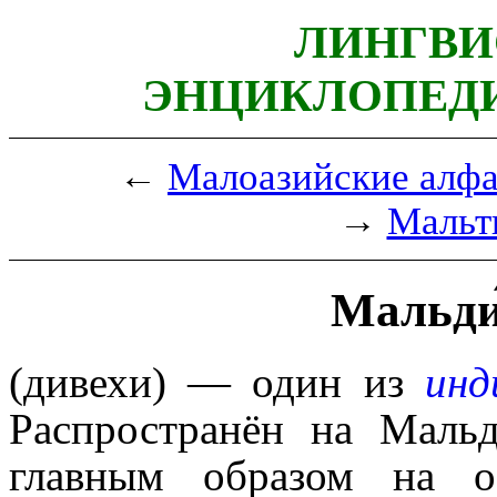
ЛИНГВИ
ЭНЦИКЛОПЕДИ
←
Малоазийские алф
→
Мальт
Мальди́
(дивехи) — один из
инд
Распространён на Маль
главным образом на о