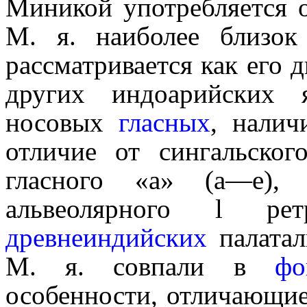
Миникой употребляется 
М. я. наиболее близок
рассматривается как его д
других индоарийских я
носовых
гласных
, нали
отличие от сингальског
гласного «a» (a—e), 
альвеолярного l рет
древнеиндийских
палаталь
М. я. совпали в
фо
особенности, отличающие 