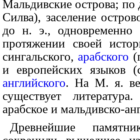
Мальдивские остро­ва; по
Силва), заселе­ние остро
до н. э., одновременно 
протяжении своей исто
сингальского,
арабского
(
и европейских языков 
английского
. На М. я. в
существует литера­ту­ра.
арабское и мальдивско-ан
Древнейшие памятни