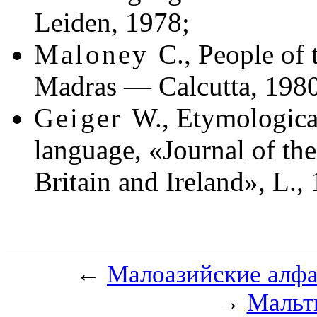
Leiden, 1978;
Maloney
C., People of
Madras — Calcutta, 198
Geiger
W., Etymologica
language, «Journal of the
Britain and Ireland», L.,
←
Малоазийские алф
→
Мальт