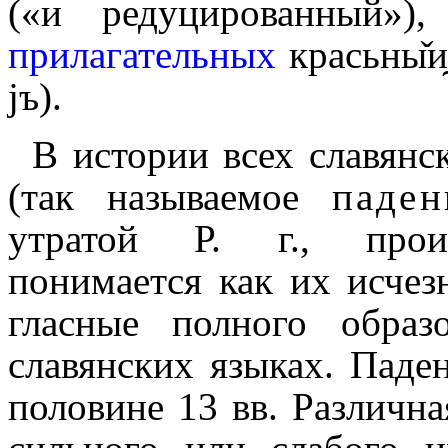
(«и редуцированный»)
прилагательных
красьны̌и̯
jъ).
В истории всех славянск
(так называемое
паден
утратой Р. г., проис
понимается как их исчезн
гласные полного обра
славянских языках. Паден
половине 13 вв. Различна