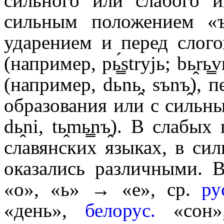
сильного или слабого 
сильным положением «
ударением и перед слог
(например, pь̳́strуjь; bь̭r
(например, dьnь̭, sъnъ̭),
образования или с сильн
dь̭ni, tь̭mь̳nъ̭). В слабы
славянских языках, в си
оказались различными.
«о», «ь» → «е», ср.
ру
«день»,
белорус.
«сон»,