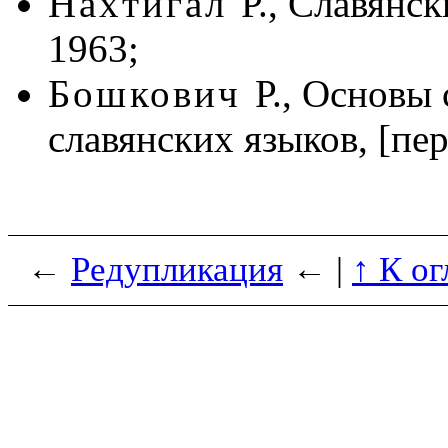
Нахтигал
Р., Славянск
1963;
Бошкович
Р., Основы
славянских языков, [пер.
←
Редупликация
← |
↑ К о