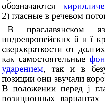
обозначаются
кириллич
2) гласные в речевом пот
В праславянском я
индоевропейских ŭ и ĭ кр
сверхкраткости от долги
как самостоятельные
фо
ударением
, так и в бе
позиции они звучали коро
В положении перед j гл
позиционных вариантах 