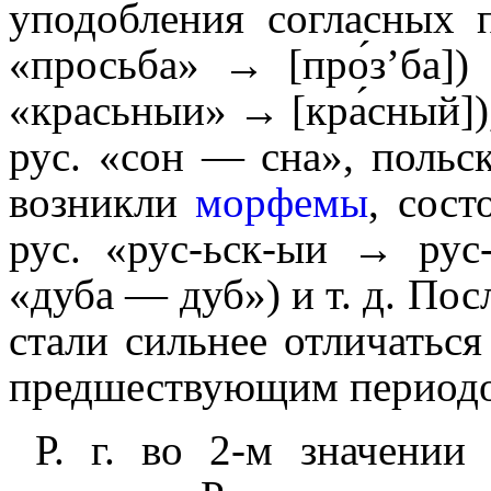
уподобления согласных 
«просьба» → [про́з’ба])
«красьныи» → [кра́сный]),
рус. «сон — сна», польс
возникли
морфемы
, сост
рус. «рус-ьск-ыи → рус
«дуба — дуб») и т. д. Посл
стали сильнее отличаться
предшествующим период
Р. г. во 2‑м значении