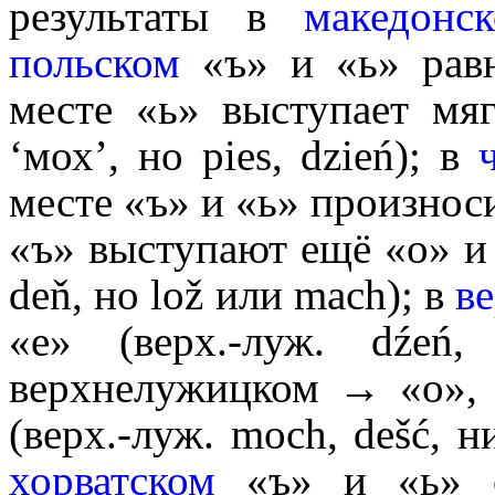
результаты в
македонс
польском
«ъ» и «ь» равн
месте «ь» выступает м
‘мох’, но
pies, dzień
); в
месте «ъ» и «ь» произноси
«ъ» выступают ещё «o» и
deň
, но
lož
или
mach
); в
в
«e» (верх.-луж.
dźeń
,
верхнелужицком → «o»,
(верх.-луж.
moch, dešć
, н
хор­ват­ском
«ъ» и «ь» с