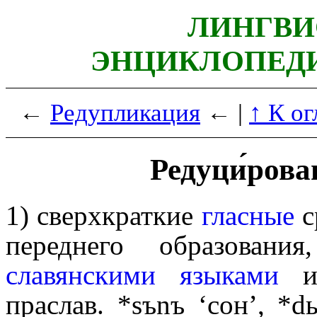
ЛИНГВИ
ЭНЦИКЛОПЕДИ
←
Редупликация
← |
↑ К о
Редуци́рова
1) сверхкраткие
гласные
с
переднего образования,
славянскими языками
из
праслав. *sъnъ ‘сон’, *dь