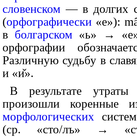
словенском
— в долгих с
(
орфо­гра­фи­че­ски
«е»):
ma
в
болгарском
«ь» → «е»
орфографии обозначае
Различную судьбу в славян
и «и̌».
В результате утраты
произошли коренные 
морфо­ло­ги­че­ских
систем
(ср. «сто/лъ» → «ст