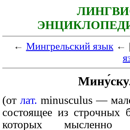
ЛИНГВИ
ЭНЦИКЛОПЕДИ
←
Мингрельский язык
← 
я
Мину́ску
(от
лат.
minusculus
— мал
состоящее из строчных бу
которых мысленно 