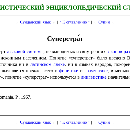
ИСТИЧЕСКИЙ ЭНЦИКЛОПЕДИЧЕСКИЙ С
←
Сунданский язык
← |
↑ К оглавлению ↑
| →
Супин
→
Суперстра́т
черт
языковой системы
, не выводимых из внутренних
законов ра
исконным населением. Понятие «суперстрат» было введено В
сточника ни в
латинском языке
, ни в языках народов, покор
, выявляется прежде всего в
фонетике
и
грамматике
, в меньш
т», понятие «суперстрат» используется в
лингвистике
значительн
Romania, P., 1967.
←
Сунданский язык
← |
↑ К оглавлению ↑
| →
Супин
→