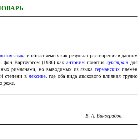
ЛОВАРЬ
звития языка
и объясняемых как результат растворения в данном
. фон Вартбургом (1936) как
антоним
понятия
субстрат
для
ённых римлянами, но выводимых из языка
германских
племён
ей степени в
лексике
, где оба вида языкового влияния трудно
о реже.
В. А. Виноградов.