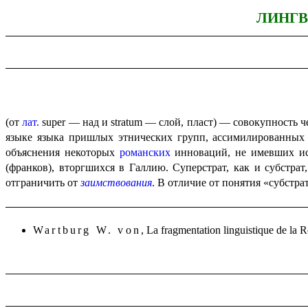
ЛИНГВ
(от
лат.
super
— над и
stratum
— слой, пласт) — совокупность 
языке языка пришлых этнических групп, ассимилированных 
объяснения некоторых
романских
инноваций, не имевших и
(франков), вторгшихся в Галлию. Суперстрат, как и субстрат
отграничить от
заимствования
. В отличие от понятия «субстра
Wartburg W. von
, La fragmentation linguistique de la 