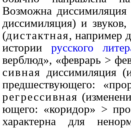
Возможна диссими­ля­ция
диссими­ля­ция) и звуков
(
дистактная
, например д
истории
русского
литер
верблюд», «феврарь > фе
сив­ная
диссими­ля­ция (
предшест­ву­ю­ще­го: «п
регрессивная
(изменение
ю­ще­го: «коридор» > про
характерна для ненорми