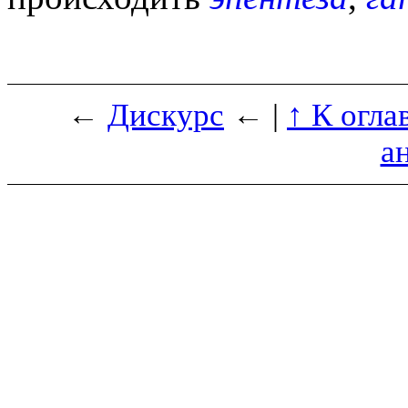
←
Дискурс
← |
↑ К огла
а