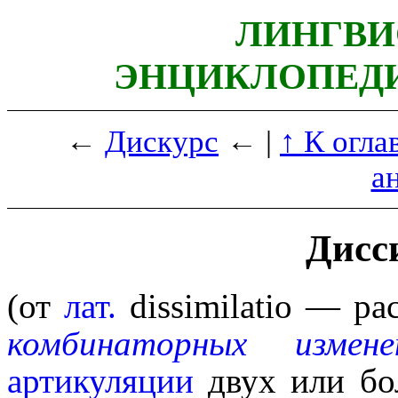
ЛИНГВИ
ЭНЦИКЛОПЕДИ
←
Дискурс
← |
↑ К огла
а
Дисс
(от
лат.
dissimilatio
— рас
комбинаторных измене
артикуляции
двух или бо