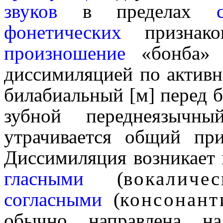
звуков
в пределах
фонетических
признако
произношение
«бонба» в
диссими­ля­ци­ей по акти
билабиаль­ный [м] перед 
зубной переднеязычны
утрачивается общий пр
Диссими­ля­ция возникае
гласными
(
вокаличес
согласными
(
консонан­ти
обычно направлена на