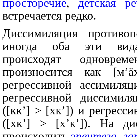
просто­ре­чие
,
детская ре
встречается редко.
Диссими­ля­ция против
иногда оба эти вида
происходят одноврем
произносится как [м’äх
регрессивной ассимиляци
регрессивной диссими­ля
([кк’] > [хк’]) и регрес
([хк’] > [х’к’]). На ди
происходить
эпентеза
,
га