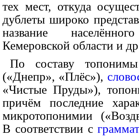
тех мест, откуда осущес
дублеты широко представ
название населённог
Кемеровской области и др.
По составу топонимы
(«Днепр», «Плёс»),
слово
«Чистые Пруды»), топо
причём послед­ние хар
микротопонимии («Возд
В соот­вет­ствии с
граммат