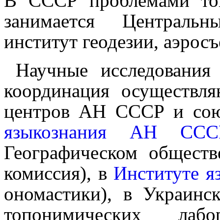
В СССР пробле­ма­ми топо
занимается Центральны
институт геодезии, аэросъ
Научные исследования
координация осуществляю
центров АН СССР и сою
языкознания АН ССС
Географическом общест
комиссия), в
Институте я
ономастики), в Украинс
топонимических лаб