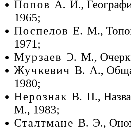
Попов
А. И.,
Географи
1965;
Поспелов
Е. М.,
Топон
1971;
Мурзаев
Э. М.,
Очерки
Жучкевич
В. А.,
Общая
1980;
Нерознак
В. П.,
Назва
М., 1983;
Сталтмане
В. Э.,
Оном