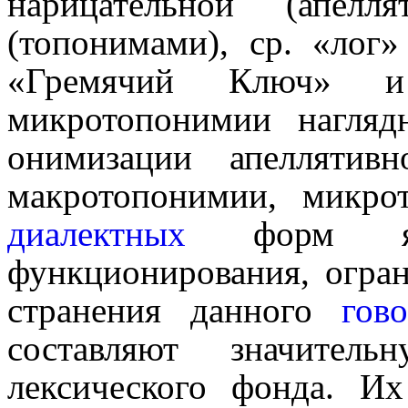
нарицательной (апелл
(топонимами), ср. «ло
«Гремячий Ключ» 
микротопонимии нагляд
онимизации апеллятив
макротопонимии, микро
диалектных
форм яз
функционирования, огра
стра­не­ния данного
гово
составляют значитель
лексического фонда. И