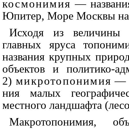
космонимия
— названия
Юпитер, Море Москвы на Л
Исходя из величины о
главных яруса топоними
названия крупных приро
объектов и политико-адми
2)
микро­то­по­ни­мия
— и
ния малых геогра­фи­че
местного ландшафта (лесов
Макротопонимия, об