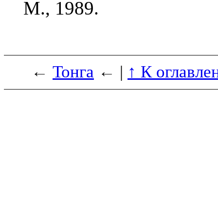
М., 1989.
←
Тонга
← |
↑ К оглавле