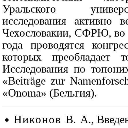
Уральского университ
исследования активно 
Чехословакии, СФРЮ, во м
года проводятся конгре
которых преобладает т
Иссле­до­ва­ния по топо
«Beiträge zur Namenforsc
«Onoma»
(Бельгия).
Никонов
В. А.,
Введен