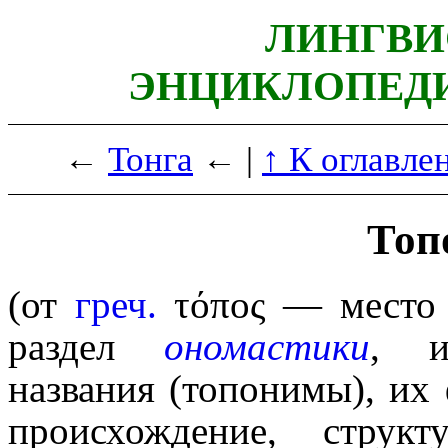
ЛИНГВИ
ЭНЦИКЛОПЕДИ
←
Тонга
← |
↑ К оглавле
Топ
(от
греч.
τόπος
— место
раздел
ономастики
, и
названия (топонимы), их
происхождение, структур