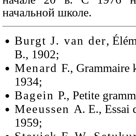
начальной школе.
Burgt J. van der
, Élé
B., 1902;
Menard
F., Grammaire k
1934;
Bagein
P., Petite gram
Meeussen
A. E., Essai
1959;