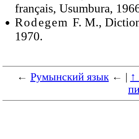
français, Usumbura, 196
Rodegem
F. M., Dictio
1970.
←
Румынский язык
← |
↑
п