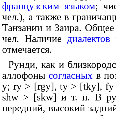
французским языком
; чи
чел.), а также в гранича
Танзании и Заира. Общее 
чел. Наличие
диалектов
в
отмечается.
Рунди, как и близкоро
аллофоны
согласных
в по
y; ry > [rgy], ty > [tky], f
shw > [skw] и т. п. В 
передний, высокий задний