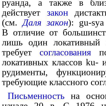
руанда, а также в бли
действует
закон
дистак
(см.
Даля закон
): gu-sy
В отличие от большинст
лишь один локативный
требует
согласования
по
локатив­ных классов ku- 
рудименты, функцио­ни­
требующие классного согл
Письменность
на осн
начале 20 в. С 1976 н