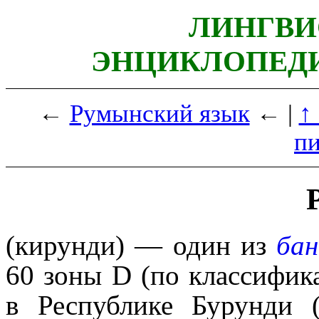
ЛИНГВИ
ЭНЦИКЛОПЕДИ
←
Румынский язык
← |
↑
п
(кирунди) — один из
бан
60 зоны D (по классифика
в Республике Бурунди 