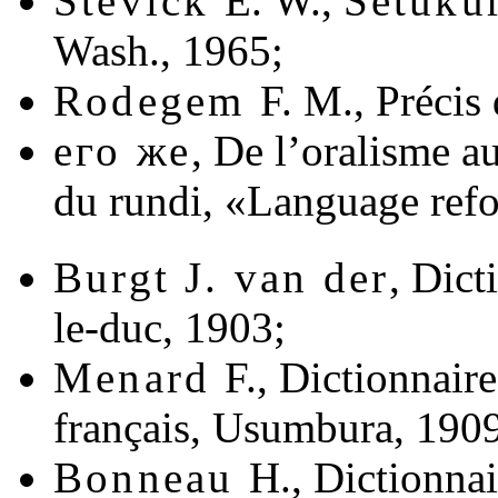
Stevick
E. W.,
Setuku
Wash., 1965;
Rodegem
F. M., Précis
его же
,
De l’oralisme au
du rundi,
«Language refo
Burgt J. van der
, Dict
le-duc, 1903;
Menard
F., Dictionnaire
français, Usumbura, 190
Bonneau
H., Dictionnai