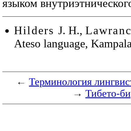
языком внутриэтническог
Hilders
J. H.,
Lawran
Ateso language, Kampala
←
Терминология лингвис
→
Тибето-би