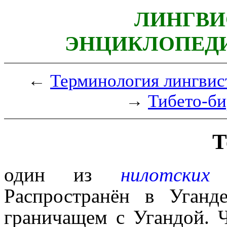
ЛИНГВИ
ЭНЦИКЛОПЕДИ
←
Терминология лингвис
→
Тибето-би
Т
один из
нилотских
Распространён в Уганд
граничащем с Угандой. 