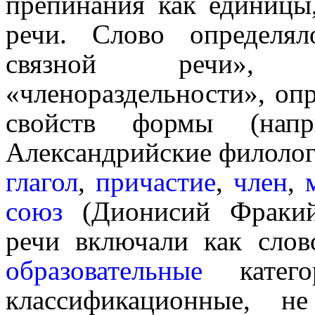
препинания как единицы
речи. Слово определя
связной речи», 
«членораздельности», оп
свойств формы (на
Александрийские филологи
глагол
,
причастие
,
член
,
союз
(Дионисий Фракийс
речи включали как слово­
обра­зо­ва­тель­ные
катего
классифика­ци­он­ные,