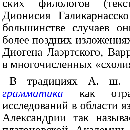
ских филологов (текс
Дионисия Галикарнасск
большинстве случаев о
более поздних изложения
Диогена Лаэртского, Вар
в много­чис­лен­ных «схолия
В традициях А. ш. 
грамматика
как отрас
исследований в области я
Александрии так назыв
платоновской Академии 