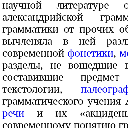
научной литературе о
александрий­ской гра
грамматики от прочих об
вычленяла в ней раз
современной
фонетики
,
м
разделы, не вошедшие 
составившие предм
текстологии,
палеогра
грамматического учения 
речи
и их «акциденци
современному понятию гр