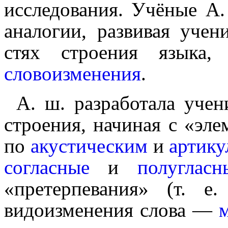
исследования. Учёные А. 
аналогии, развивая учени
стях строения язык
словоизменения
.
А. ш. разработала учен
строения, начиная с «эле
по
акустическим
и
артик
согласные
и
полугласн
«претерпевания» (т. е
видоизменения слова —
м