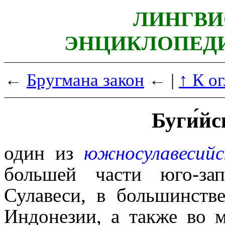
ЛИНГВИ
ЭНЦИКЛОПЕДИ
←
Бругмана закон
← |
↑ К о
Буги́й
один из
южносулавесийс
большей части юго-запа
Сулавеси, в большинств
Индонезии, а также во 