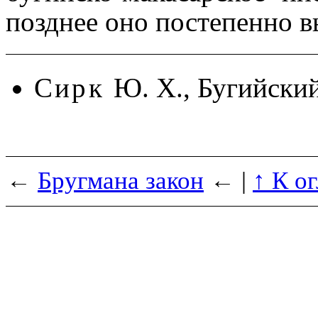
позднее оно посте­пен­но вы
Сирк
Ю. Х., Бугийский 
←
Бругмана закон
← |
↑ К о