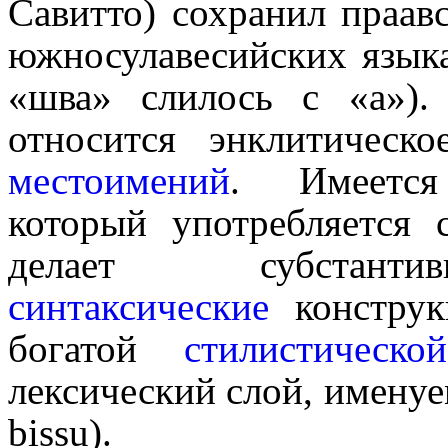
Савитто) сохранил праав
южносулавесийских языка
«шва» слилось с «a»). 
относится энклитическо
местоимений
. Имеетс
который употреб­ля­ет­ся
делает субстан­ти­ви
синтаксические
конструк
богатой
стили­сти­че­ской
лексический слой, имену
bissu).