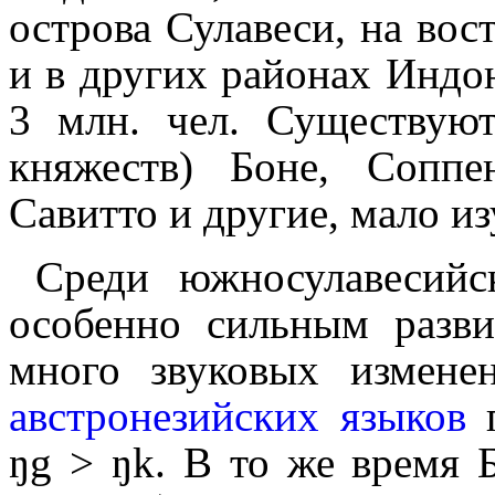
острова Сулавеси, на во
и в других районах Индо
3 млн. чел. Суще­ству­
княжеств) Боне, Соппе
Савитто и другие, мало и
Среди южносулавесийс
особенно сильным разв
много звуковых измене
австронезийских языков
п
ŋg > ŋk. В то же время Б