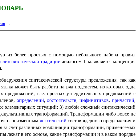
ЛОВАРЬ
рия
→
тур из более простых с помощью небольшого набора правил
й лингви­сти­че­ской традиции
аналогом Т. м. является концепция
.
о обнаружения синтаксической структуры предложения, так как
 языка может быть разбита на ряд подсистем, из которых одна
х предложений, т. е. простых утвердительных предложений с
членов,
опреде­ле­ний
,
обстоятельств
,
инфинитивов
,
причастий
,
асс элементарных ситуаций; 3) любой сложный синтаксический
акультативных трансформаций. Транс­фор­ма­ции либо вовсе не
раняют неизменным
лексический
состав ядерного предло­же­ния и
ся за счёт различных комбинаций трансформаций, приме­ня­е­мых
 лежат в его основе, какие трансфор­ма­ции и в каком поряд­ке