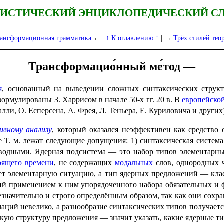
ИСТИЧЕСКИЙ ЭНЦИКЛОПЕДИЧЕСКИЙ С
ансформационная грамматика
← |
↑ К оглавлению ↑
| →
Трёх стилей тео
Трансформацио́нный ме́тод —
я
, основан­ный на выведении сложных синтаксических струк
рмулированы З. Харрисом в начале 50‑х гг. 20 в. В
евро­пей­ско
лли, О. Есперсена, А. Фрея, Л. Теньера, Е. Куриловича и других)
ивному анализу
, который оказался неэффек­ти­вен как средств
Т. м. лежат следующие допущения: 1) синтакси­че­ская система
изводными. Ядерная подсистема — это набор типов элементарны
оящего времени
, не содержащих
модальных
слов, однородных 
вает элементарную ситуацию, а тип ядерных предложений — кл
й приме­не­ни­ем к ним упорядоченного набора обязательных и ф
значительно и строго опреде­лён­ным образом, так как они сох
аций невелико, а разно­обра­зие синтаксических типов получает
ю структуру предло­же­ния — значит указать, какие ядерные типы