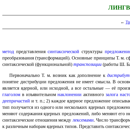
ЛИНГВ
←
Тр
метод
представления
синтаксической
структуры
предложени
преобразования (трансформаций). Основные принципы Т. м. сфо
синтаксической (функцио­наль­ной)
транспозиции
(работы Ш. Ба
Первоначально Т. м. возник как дополнение к
дистрибут
понятие дистрибуции предложения не имеет смысла. В основе 
является ядерной, или исходной, а все остальные — её про
глаголом
в изъявительном
наклонении
активного
залога
наст
деепричастий
и т. п.; 2) каждое ядерное предложение описы
тип получается из одного или нескольких ядерных предложени
меняют содержания ядерных предложений, либо меняют его не
синтаксические отношения между
лексемами
. Число трансформ
к различным наборам ядерных типов. Представить синтаксическу