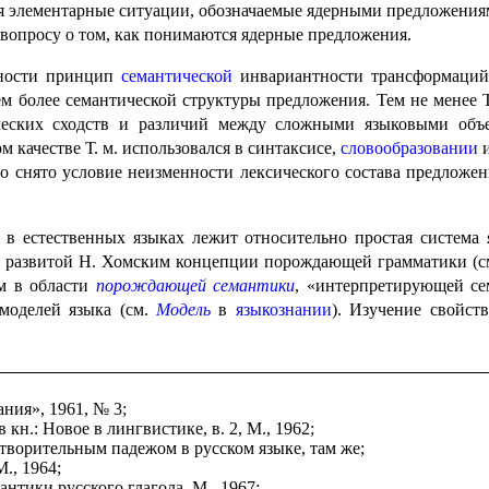
ва­ния элементарные ситуации, обозна­ча­е­мые ядерными предложе
вопросу о том, как понимаются ядерные предло­же­ния.
енности принцип
семантической
инвари­ант­но­сти трансформаци
а тем более семантической структуры предложения. Тем не менее
ских сходств и различий между слож­ны­ми языковыми объект
ачестве Т. м. исполь­зо­вал­ся в синтаксисе,
слово­обра­зо­ва­нии
и
ло снято условие неизменности лексического состава предложен
 в естественных языках лежит относи­тель­но простая систем
я развитой Н. Хомским концепции порождающей грамматики (
ям в области
порождающей семантики
, «интер­пре­ти­ру­ю­щей 
 моделей языка (см.
Модель
в
языкознании
). Изучение свойств
ания», 1961, № 3;
 кн.: Новое в лингвистике, в. 2, М., 1962;
творительным падежом в русском языке, там же;
., 1964;
нтики русского глагола. М., 1967;