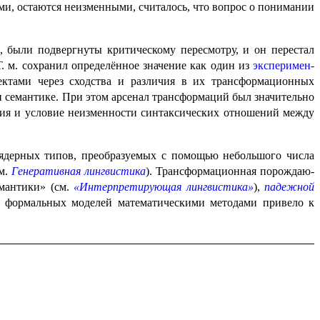
ниями, остаются неизменными, считалось, что вопрос о понимании
й, были подвергнуты критическому пересмотру, и он перестал
 Т. м. сохранил определённое значение как один из
эксперимен­
ами через сходства и различия в их транс­фор­ма­ци­он­ных
 семантике. При этом арсенал трансфор­ма­ций был значительно
ия и условие неизмен­но­сти синтакси­че­ских отношений между
а ядерных типов, преобразуемых с помощью небольшого числа
см.
Генеративная лингвистика
). Трансфор­ма­ци­он­ная порож­да­ю­
семантики» (см.
«Интерпретирующая лингвистика»
),
падежной
 формальных моделей матема­ти­че­ски­ми методами привело к