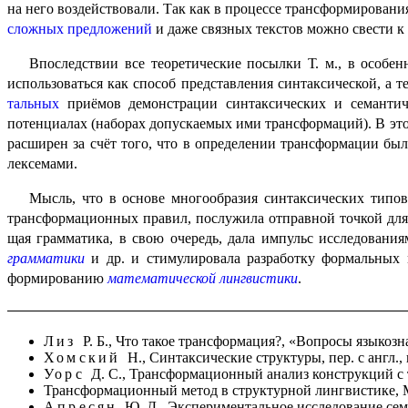
на него воздей­ство­ва­ли. Так как в процессе трансфор­ми­ро­
сложных предложений
и даже связных текстов можно свести к 
Впоследствии все теоретические посылки Т. м., в особ
исполь­зо­вать­ся как способ представления синтаксической, 
таль­ных
приёмов демонстра­ции синтаксических и семантиче
потенциалах (наборах допускаемых ими трансформаций). В этом к
расширен за счёт того, что в определении трансфор­ма­ции бы
лексемами.
Мысль, что в основе многообразия синтаксических типов
трансформационных правил, послужила отправной точкой дл
щая грамматика, в свою очередь, дала импульс исследовани
грамма­ти­ки
и др. и стимулировала разработку формаль­ных
формированию
матема­ти­че­ской лингвистики
.
Лиз
Р. Б., Что такое трансформация?, «Вопросы языкозн
Хомский
Н., Синтаксические структуры, пер. с англ., в
Уорс
Д. С., Трансформационный анализ конструкций с 
Трансформационный метод в структурной лингвистике, М
Апресян
Ю. Д., Экспериментальное исследование сема