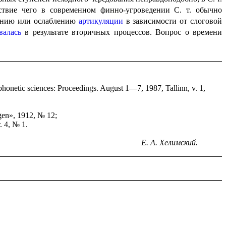
ствие чего в современном финно-угроведении С. т. обычно
ению или ослабле­нию
артикуляции
в зависимости от слоговой
валась
в результате вторичных процессов. Вопрос о времени
phonetic sciences: Proceedings. August 1—7, 1987, Tallinn, v. 1,
gen», 1912, № 12;
 4, № 1.
Е. А. Хелимский.