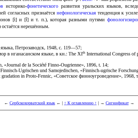
ов
историко-
фонетического
развития уральских языков, вслед
ней согласных признаётся
нефонологическая
тенденция к усил
фонов [t̀] и [t̆] и т. п.), которая разными путями
фонологизиро
) остаётся нерешённым.
языка, Петрозаводск, 1948, с. 119—57;
th
ор в нганасанском языке, в кн.:
The XI
International Congress of 
n,
«Journal de la Société Finno-Ougrienne», 1896, t. 14;
 Finnisch-Ugrischen und Samojedischen, «Finnisch-ugrische Forschun
 gradation in Proto-Fennic,
«Советское финноугроведение», 1968, т.
←
Сербскохорватский язык
← |
↑ К оглавлению ↑
| →
Сигнификат
→