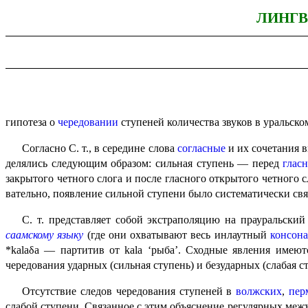
ЛИНГВ
гипотеза о
чередовании
ступеней количества звуков в уральск
Согласно С. т., в середине слова
согласные
и их сочетания выс
де­ля­лись следующим образом: сильная ступень — перед
глас
закрытого четного слога и после гласного открытого четного 
ва­тель­но, появление сильной ступени было систематически с
С. т. представляет собой экстраполяцию на прауральски
саамскому языку
(где они охватывают весь инлаутный
консон
*kalaδa — партитив от kala ‘рыба’. Сходные явления имею
чередования ударных (сильная ступень) и безударных (слабая ступ
Отсутствие следов чередования ступеней в
волжских
,
пер
слабой ступени. Связанное с этим объяснение регулярных межъ