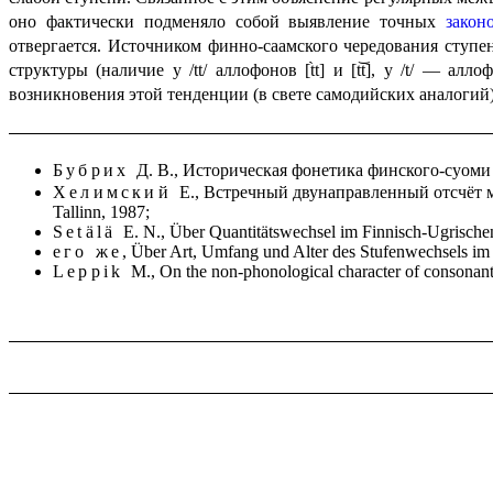
оно фактически подменя­ло собой выявление точных
закон
отвергается. Источником финно-саамского чередования ступе
структуры (наличие у /tt/ аллофонов [t̀t] и [t͝t], у /t/ — алло
возникновения этой тенденции (в свете самодийских аналогий
Бубрих
Д. В., Историческая фонетика финского-суоми 
Хелимский
Е., Встречный двунаправленный отсчёт м
Tallinn, 1987;
Setälä
E. N., Über Quantitätswechsel im Finnisch-Ugrische
его же
,
Über Art, Umfang und Alter des Stufenwechsels im
Leppik
M., On the non-phonological character of consonant