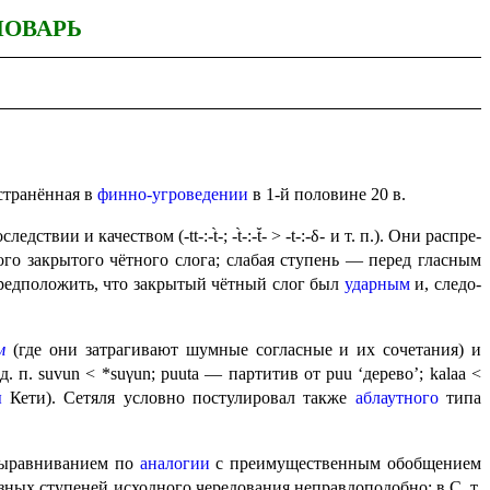
ЛОВАРЬ
остранённая в
финно-угроведении
в 1‑й половине 20 в.
вии и качеством (‑tt‑:-t̀‑; ‑t̀‑:-t̆- > ‑t‑:-δ- и т. п.). Они распре­
ого закрытого чётного слога; слабая ступень — перед гласным
редположить, что закрытый чётный слог был
ударным
и, следо­
м
(где они затрагивают шумные согласные и их сочетания) и
д. п. suvun < *suγun; puuta — партитив от puu ‘дерево’; kalaa <
ы
Кети). Сетяля условно постулировал также
аблаутного
типа
 выравниванием по
аналогии
с преимущественным обобщением
зных ступеней исходного чередования неправдоподобно; в С. т.