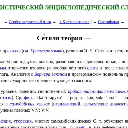
ИСТИЧЕСКИЙ ЭНЦИКЛОПЕДИЧЕСКИЙ С
←
Сербскохорватский язык
← |
↑ К оглавлению ↑
| →
Сигнификат
→
Се́тяля тео́рия —
ом
праязыке
(см.
Уральские языки
), развитая Э. Н. Сетяля и распр
тупали в двух вариантах, разли­чав­ших­ся длитель­но­стью, а впоследст
ным
открытого второго (и вообще чётного)
слога
и после гласн
слога. Аналогия с
Вернера законом
в прагерманском позволила п
вязано с ударностью предшествующего гласного.
й уровень явлений, свойственных
прибал­тий­ско-финским языка
антизм
). Ср.
фин.
akka ‘старуха’ — род. п. akan; suku ‘род’ — ро
тся в
самодийских языках
(
нганасанский
,
селькупские
диалект
ень) гласных V̄:V̀; V̀:V̆.
мских
,
угорских
, многих самодийских языках С. т. объясняет
языковых соответствий типа фин. ‑p‑:
венг.
‑V- как рефлексов ра