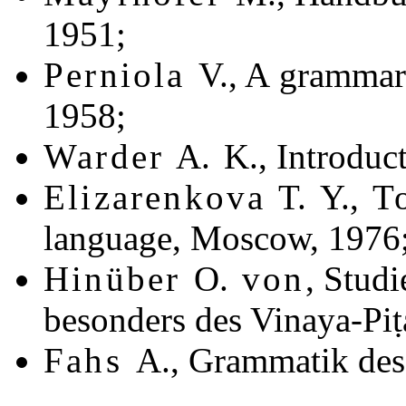
1951;
Perniola
V.,
A grammar 
1958;
Warder
A. K.,
Introduct
Elizarenkova
T. Y.,
T
language, Moscow, 1976
Hinüber
O.
von
,
Studie
besonders des Vinaya-Pi
Fahs
A.,
Grammatik des 