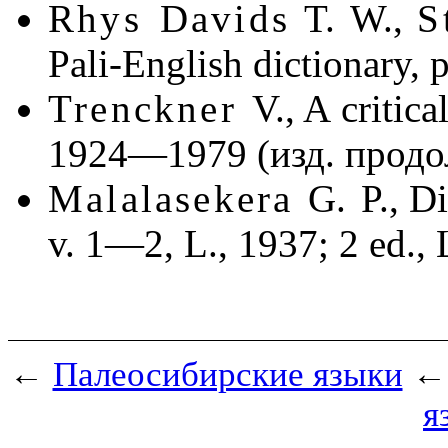
Rhys Davids
T. W.,
S
Pali-English dictionary,
Trenckner
V.,
A critica
1924—1979
(изд. продо
Malalasekera
G. P.,
Di
v. 1—2, L., 1937; 2 ed., 
←
Палеосибирские языки
←
я