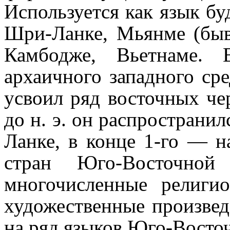
Используется как язык бу
Шри-Ланке, Мьянме (быв
Камбодже, Вьетнаме. 
архаичного западного ср
усвоил ряд восточных че
до н. э. он распространи
Ланке, в конце 1‑го — на
стран Юго-Восточно
многочисленные религио
художественные произвед
на ряд языков Юго-Восто