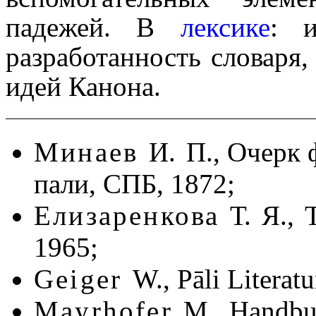
падежей. В
лексике
: и
разработанность словаря,
идей Канона.
Минаев
И. П.,
Очерк ф
пали, СПБ, 1872;
Елизаренкова
Т. Я.,
1965;
Geiger
W.,
Pāli Literat
Mayrhofer
M.,
Handbuc