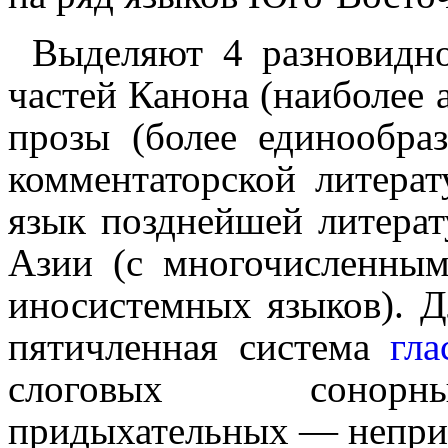
Выделяют 4 разновидно
частей Канона (наиболее 
прозы (более единообра
комментаторской литера
язык позднейшей литера
Азии (с много­числен­н
иносистемных языков). 
пятичленная система
гла
слоговых сонорны
придыхательных — непри