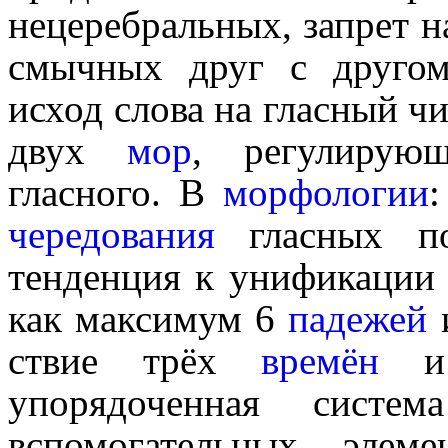
нецеребральных, запрет на
смычных друг с другом,
исход слова на гласный ч
двух
мор
, регу­ли­ру
гласного. В
морфологии
чередования
гласных п
тенденция к унификации
как максимум 6
падежей
ствие трёх
времён
и
упорядоченная сист
вспомогательных элем