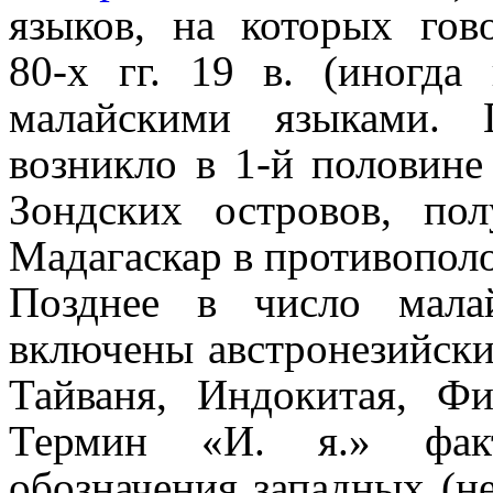
языков, на которых гов
80‑х гг. 19 в. (иногда
малайскими языками. 
возникло в 1‑й половине
Зондских островов, по
Мадагаскар в противопо
Позднее в число мала
включены австронезийски
Тайваня, Индокитая, Ф
Термин «И. я.» факт
обозначения западных (н