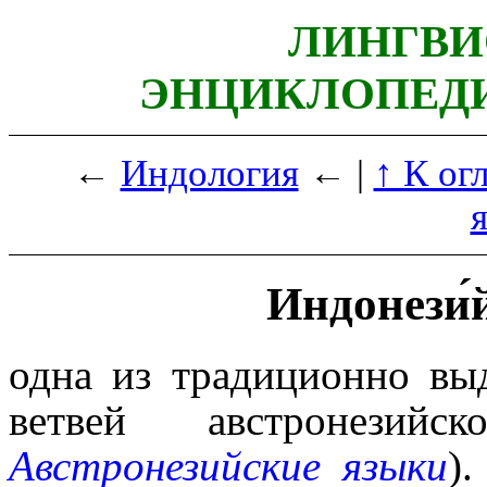
ЛИНГВИ
ЭНЦИКЛОПЕДИ
←
Индология
← |
↑ К ог
Индонези́
одна из традиционно выд
ветвей австронезий
Австронезийские языки
)