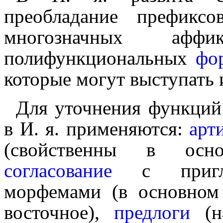
преобладание префикс
многозначных афф
полифункциональных
фор
которые могут выступать 
Для уточнения функци
в И. я. применяются:
арти
(свойственны в осн
согласование
с приглаго
морфемами (в основном
восточное),
предлоги
(на