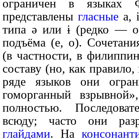
ограничен в языках 
представлены
гласные
a, 
типа ə или ɨ (редко — о
подъёма (e, o). Сочетан
(в частности, в филиппи
составу (но, как правило,
ряде языков они огра
гоморганный взрывной»,
полностью. Последова
всюду; часто они разр
глайдами
. На
консонант