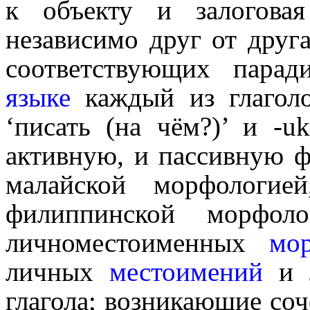
к объекту и залоговая
независимо друг от друг
соот­вет­ству­ю­щих па
языке
каждый из глаголов 
‘писать (на чём?)’ и -uk
активную, и пассивную ф
малайской морфологие
филиппинской морфоло
личноместоименных
мо
личных
местоимений
и л
глагола; возникающие со