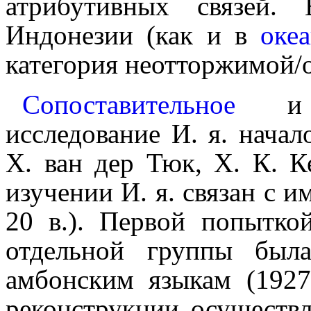
атрибутив­ных связей
Индонезии (как и в
оке
категория неотторжимой​/
Сопоставительное
исследование И. я. начал
Х. ван дер Тюк, Х. К. К
изучении И. я. связан с и
20 в.). Первой попытк
отдельной группы был
амбонским языкам (1927
реконструкции осуще­ств