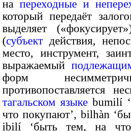
на
переходные и непере
который передаёт залог
выделяет («фокусирует
(
субъект
действия, непо
место, инструмент, заинте
выражаемый
подлежащи
форм несимметри
противопоставляется не
тагальском языке
bumilí ‘
что покупают’, bilhàn ‘бы
ibilí ‘быть тем, на чт