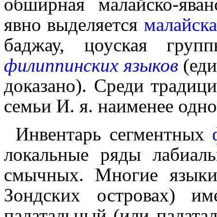
обширная малайско-яван
явно выделяется
малайска
баджау, цоуская груп
филиппинских языков
(еди
доказано). Среди традици
семьи И. я. наименее одн
Инвентарь сегментных
локальные ряды лабиал
смычных. Многие языки
Зондских островах) им
палатальный (или палата