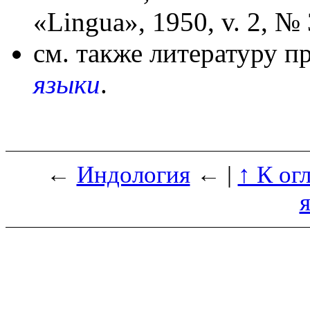
«Lingua», 1950, v. 2, № 
см. также литературу п
языки
.
←
Индология
← |
↑ К ог