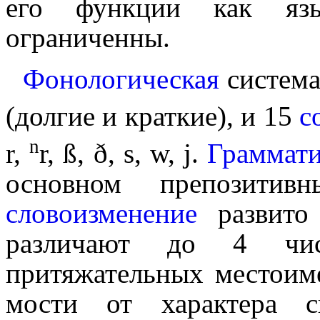
его функции как язы
ограниченны.
Фонологическая
система
(долгие и краткие), и 15
с
n
r,
r, ß, ð, s, w, j.
Грамма­ти
основном препозити
словоизменение
развито
различают до 4 чисе
притяжательных местоимен
мо­сти от характера 