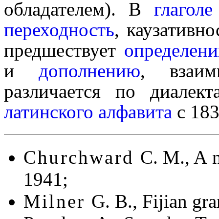
обладателем). В
глаголе
переходность
, кауза­тив­н
предшествует
опреде­ле­н
и
дополне­нию
, взаим
различается по диалект
латинского алфавита
с 183
Churchward
C. M., A 
1941;
Milner
G. B., Fijian g