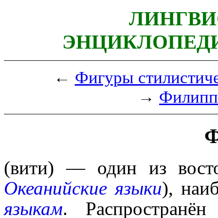
ЛИНГВИ
ЭНЦИКЛОПЕДИ
←
Фигуры стилистич
→
Филипп
Ф
(вити) — один из восто
Океанийские языки
), наи
языкам
. Распространё