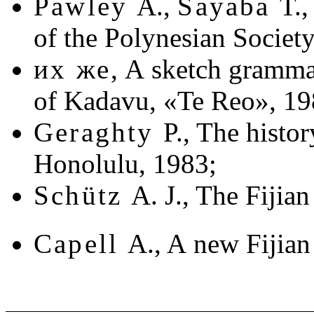
Pawley
A.,
Sayaba
T.,
of the Polynesian Society
их же
,
A sketch gramma
of Kadavu, «Te Reo», 198
Geraghty
P., The histor
Honolulu, 1983;
Schütz
A. J., The Fijia
Capell
A., A new Fijian