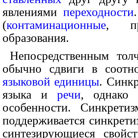
явлениями
переход­но­сти
(
контамина­ци­он­ные
, пр
образо­ва­ния.
Непосредственным толч
обычно сдвиги в соотн
языковой едини­цы
. Синк
языка и
речи
, однако
особенности. Синкрети
поддер­жи­ва­ет­ся синкре­
синтезирующиеся свойств