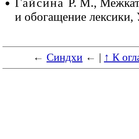
Гайсина
Р. М., Межка
и обогащение лексики, 
←
Синдхи
← |
↑ К ог