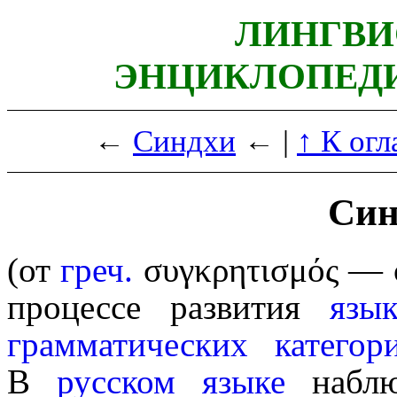
ЛИНГВИ
ЭНЦИКЛОПЕДИ
←
Синдхи
← |
↑ К ог
Син
(от
греч.
συγκρητισμός
— с
процессе развития
язык
грамматических
категор
В
русском языке
наблюд