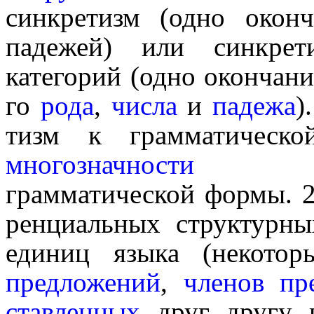
синкре­тизм (одно окон
падежей) или синкре­
категорий (одно окончание
го
рода
,
числа
и
падежа
)
тизм к грамматичес
многозначности
(поли­
грамматической формы. 2
рен­ци­аль­ных структур
единиц языка (некото
предложений
,
членов пр
став­лен­ных
друг другу в