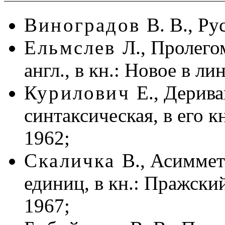
Виноградов
В. В., Ру
Ельмслев
Л., Пролего
англ., в кн.: Новое в ли
Курилович
Е., Дерив
синтаксическая, в его к
1962;
Скаличка
В., Асимме
единиц, в кн.: Пражски
1967;