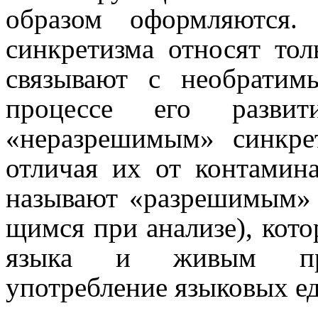
образом оформ­ля­ют­ся
синкре­тиз­ма относят то
связы­ва­ют с необра­ти­
процессе его разви
«неразрешимым» синкре­т
отличая их от контамин
называют «разрешимым» син
щим­ся при анали­зе), кот
языка и живым про
употребление языко­вых е