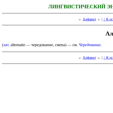
ЛИНГВИСТИЧЕСКИЙ Э
←
Алфавит
← |
↑ К о
Ал
(
лат.
alternatio
— чередование, смена) — см.
Чередование
.
←
Алфавит
← |
↑ К о