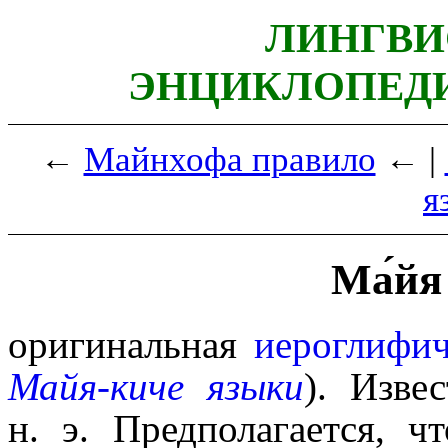
ЛИНГВИ
ЭНЦИКЛОПЕДИ
←
Майнхофа правило
← |
я
Ма́йя
оригинальная
иероглифич
Майя-киче языки
). Изве
н. э. Предполагается, ч