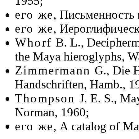
1955;
его же
, Письменность 
его же
, Иероглифическ
Whorf
B. L., Decipherme
the Maya hieroglyphs, W
Zimmermann
G., Die 
Handschriften, Hamb., 1
Thompson
J. E. S., Ma
Norman, 1960;
его же
,
A catalog of Ma