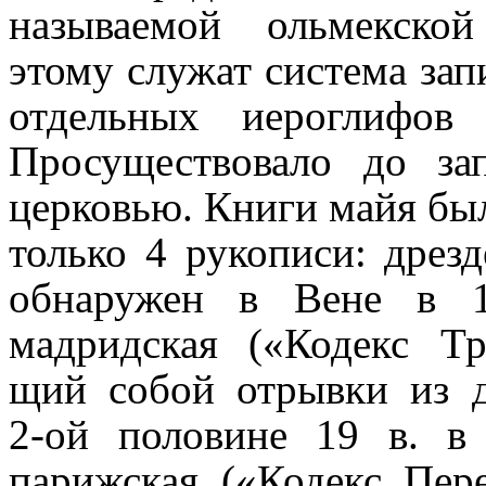
называемой ольмекско
этому служат система зап
отдельных иероглифов
Просуще­ство­ва­ло до 
церковью. Книги майя бы
только 4 рукописи: дрезд
обнару­жен в Вене в 1
мадридская («Кодекс Тро
щий собой отрывки из д
2‑ой половине 19 в. в
парижская («Кодекс Пер