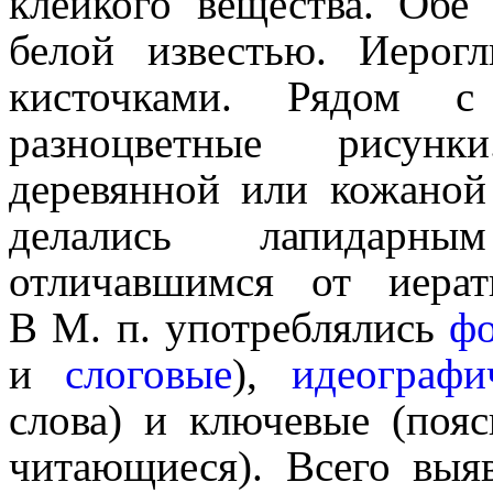
клейкого вещества. Обе
белой известью. Иеро­гл
кисточками. Рядом с 
разноцветные рисунк
деревянной или кожаной
дела­лись лапидарн
отличавшимся от иерат
В М. п. употреблялись
фо
и
слоговые
),
идеографи
слова) и ключевые (поя
читающиеся). Всего выя