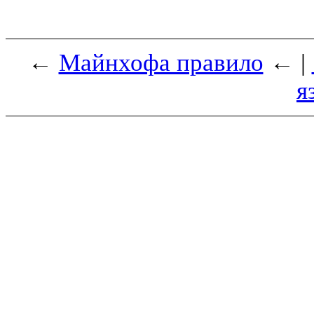
←
Майнхофа правило
← |
я