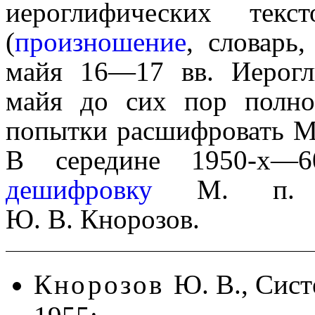
иеро­гли­фи­че­ских тек
(
произно­ше­ние
, словарь
майя 16—17 вв. Иерогл
майя до сих пор полнос
попытки расшифровать М. 
В середине 1950‑х—6
дешифровку
М. п. вн
Ю. В. Кнорозов.
Кнорозов
Ю. В., Сист