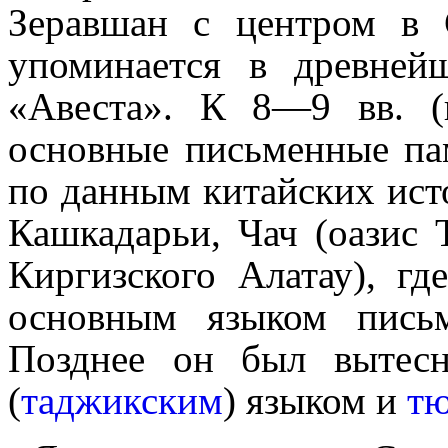
Зеравшан с центром в 
упоминается в древней
«Авеста». К 8—9 вв. (
основные письменные пам
по данным китайских ист
Кашкадарьи, Чач (оазис 
Киргизского Алатау), гд
основным языком пись
Позднее он был вытес
(
таджик­ским
) языком и
тю