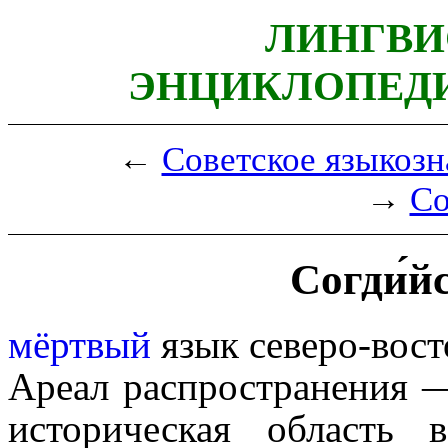
ЛИНГВИ
ЭНЦИКЛОПЕДИ
←
Советское языкозн
→
Со
Согди́й
мёртвый
язык северо-вос
Ареал распространения —
историческая область