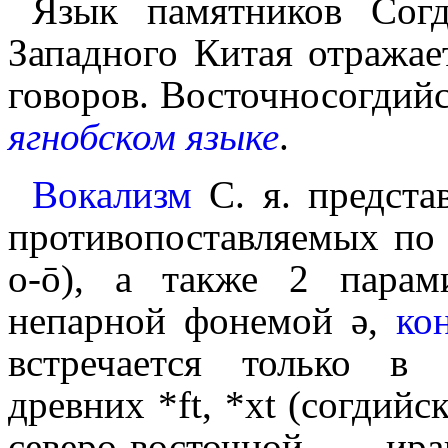
Язык памятников Сог
Западного Китая отражае
говоров. Восточносогдийс
ягнобском языке
.
Вокализм
С. я. предста
противопоставляемых по дли
o‑ō), а также 2 пара
непарной фонемой ə,
ко
встречается только в
древних *ft, *xt (согдийс
северо-восточной и