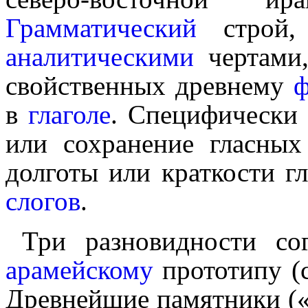
Грамматический
строй, 
аналитическими
чертами,
свойственных древнему
ф
в
глаголе
. Специ­фи­че­ск
или сохра­не­ние гласны
долготы или краткости 
слогов
.
Три разновидности со
арамейскому
прототипу (
Древнейшие памятники («