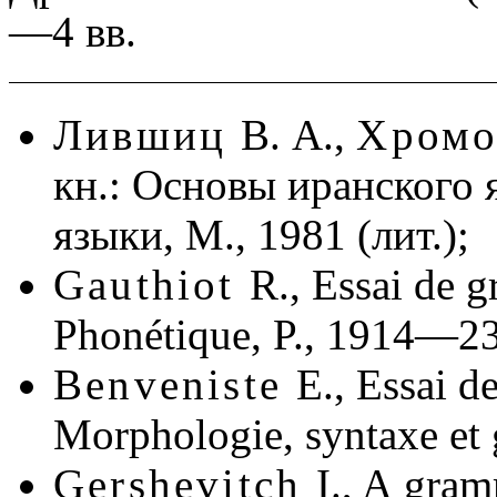
—4 вв.
Лившиц
В. А.,
Хром
кн.: Основы иранского
языки, М., 1981 (лит.);
Gauthiot
R., Essai de 
Phonétique, P., 1914—23
Benveniste
E., Essai d
Morphologie, syntaxe et g
Gershevitch
I., A gra