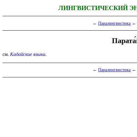
ЛИНГВИСТИЧЕСКИЙ Э
←
Паралингвистика
← 
Парата
см.
Кадайские языки
.
←
Паралингвистика
← 