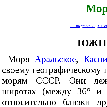
Мор
← Введение ←
|
↑ К о
ЮЖН
Моря
Аральское
,
Каспи
своему географическому
морям СССР. Они леж
широтах (между 36° и 
относительно близки д