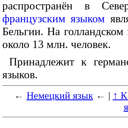
распро­стра­нён в Се
французским языком
явля
Бельгии. На голланд­ском
около 13 млн. человек.
Принадлежит к герман
языков.
←
Немецкий язык
← |
↑ К