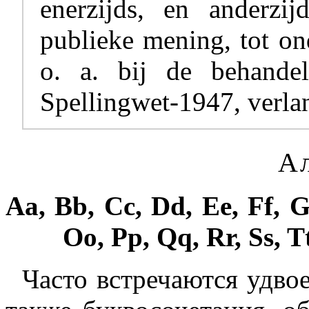
enerzijds, en anderzi
publieke mening, tot on
o. a. bij de behand
Spellingwet-1947, verla
А
Aa, Bb, Cc, Dd, Ee, Ff, G
Oo, Pp, Qq, Rr, Ss, T
Часто встречаются удво