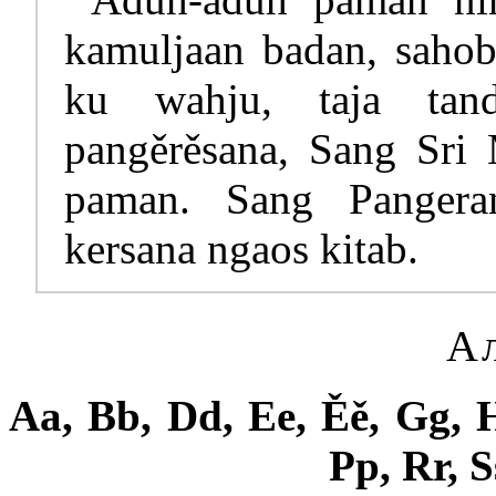
kamuljaan badan, sahob
ku wahju, taja tan
pangěrěsana, Sang Sri 
paman. Sang Pangeran
kersana ngaos kitab.
А
Aa, Bb, Dd, Ee, Ěě, Gg, H
Pp, Rr, 