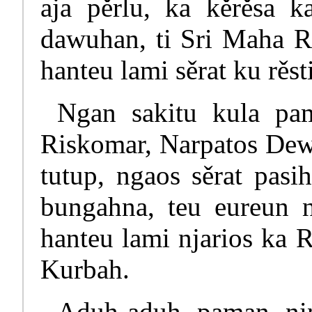
aja pěrlu, ka kěrěsa 
dawuhan, ti Sri Maha Ra
hanteu lami sěrat ku rěst
Ngan sakitu kula pam
Riskomar, Narpatos Dew
tutup, ngaos sěrat pasi
bungahna, teu eureun nu
hanteu lami njarios ka
Kurbah.
Aduh-aduh paman nin