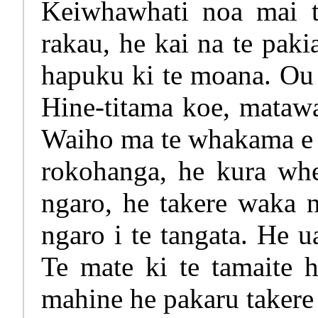
Keiwhawhati noa mai te
rakau, he kai na te paki
hapuku ki te moana. Ou
Hine-titama koe, matawa
Waiho ma te whakama e p
rokohanga, he kura wh
ngaro, he takere waka 
ngaro i te tangata. He u
Te mate ki te tamaite h
mahine he pakaru takere