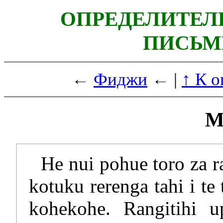
ОПРЕДЕЛИТЕЛ
ПИСЬМ
←
Фиджи
← |
↑ К о
М
He nui pohue toro za r
kotuku rerenga tahi i te
kohekohe. Rangitihi u