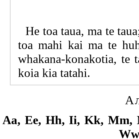
He toa taua, ma te taua;
toa mahi kai ma te huh
whakana-konakotia, te t
koia kia tatahi.
А
Aa, Ee, Hh, Ii, Kk, Mm, 
Ww,