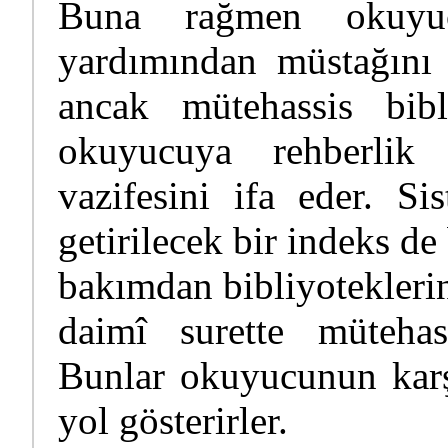
Buna rağmen okuyuc
yardımından müstağını 
ancak mütehassis bibl
okuyucuya rehberlik 
vazifesini ifa eder. Si
getirilecek bir indeks de
bakımdan bibliyoteklerin
daimî surette mütehas
Bunlar okuyucunun karşı
yol gösterirler.