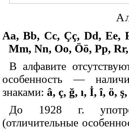
А
Aa, Bb, Cc, Çç, Dd, Ee, Ff
Mm, Nn, Oo, Öö, Pp, Rr, 
В алфавите отсутству
особенность — наличие
знаками:
â, ç, ğ, ı, İ, î, ö, ş
До 1928 г. употре
(отличительные особенност