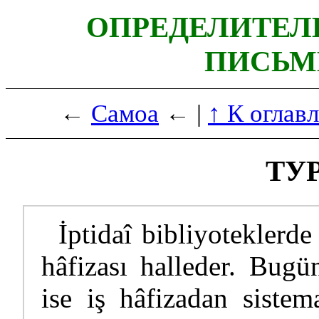
ОПРЕДЕЛИТЕЛ
ПИСЬМ
←
Самоа
← |
↑ К оглав
ТУ
İptidaî bibliyoteklerd
hâfizası halleder. Bugü
ise iş hâfizadan sistema