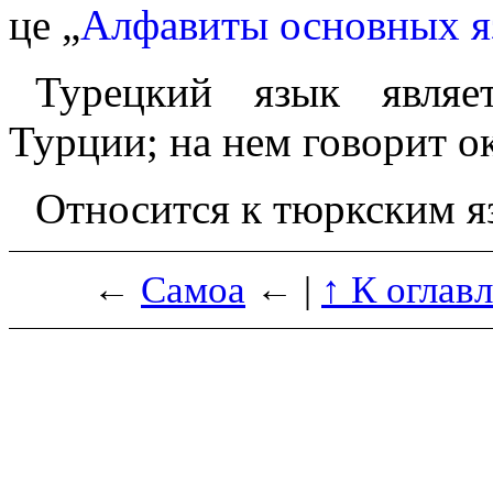
це „
Алфавиты основных я
Турецкий язык являе
Турции; на нем говорит ок
Относится к тюркским я
←
Самоа
← |
↑ К оглав