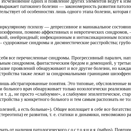
 Исчезновение одних и появление других элементов ведут к изм
 выражает патокинез болезни — закономерность развития патолог
етельствует об особенностях лишь одного этапа болезни, котора
циркулярному психозу — депрессивное и маниакальное состояния,
; шизофрении, помимо аффективных и невротических синдромов
кий, онейроидный; инфекционным и интоксикационным психоза
— судорожные синдромы и дисмнестические расстройства; грубо
себя все перечисленные синдромы. Прогрессивный паралич, напр
альным синдромом, фантастическим бредом и деменцией, у тре
бразие проявлений обнаруживают и все другие болезни, но кажд
стройства также лежат за синдромальными границами шизофрен
 лишь абстрагированные понятия. Это типовые, обусловленные 
ли больного врач обнаруживает только нозологически реализов
т. д., не просто «слабоумие», а слабоумие эпилептическое, ста
стройства у конкретного больного и тем самым распознать не то
езней, а есть больные»). Общее воплощает в себе все богатство
ереотипа) ее развития, т. е. статики и динамики, невозможно р
ичать от наличия патологического
состояния
(pathos). Повтор