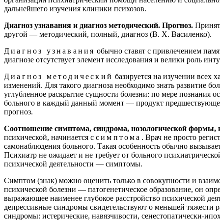
дальнейшего изучения клиники психозов.
Диагноз узнавания и диагноз методический. Прогноз.
Принято
другой — методический, полный, диагноз (В. X. Василенко).
Диагноз узнавания
обычно ставят с привлечением памят
диагнозе отсутствует элемент исследования и велики роль инт
Диагноз методический
базируется на изучении всех 
изменений. Для такого диагноза необходимо знать развитие бол
углубленное раскрытие сущности болезни: по мере познания ос
больного в каждый данный момент — продукт предшествующего,
прогноз.
Соотношение симптома, синдрома, нозологической формы, и
психической, начинается с
симптома
. Врач не просто реги
самонаблюдения больного. Такая особенность обычно вызывает
Психиатр не ожидает и не требует от больного психиатрическ
психической деятельности — симптомы.
Симптом (знак) можно оценить только в совокупности и взаимос
психической болезни — патогенетическое образование, он опред
выражающее наименее глубокое расстройство психической деят
депрессивные синдромы свидетельствуют о меньшей тяжести р
синдромы: истерические, навязчивости, сенестопатически-ип