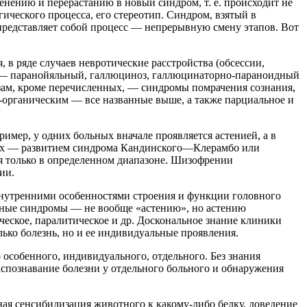
енению и перерастанию в новый синдром, т. е. происходит не
ического процесса, его стереотип. Синдром, взятый в
я представляет собой процесс — непрерывную смену этапов. Вот
 в ряде случаев невротические расстройства (обсессии,
, — паранойяльный, галлюциноз, галлюцинаторно-параноидный
м, кроме перечисленных, — синдромы помрачения сознания,
-органическим — все названные выше, а также парциальное и
имер, у одних больных вначале проявляется астенией, а в
тьих — развитием синдрома Кандинского—Клерамбо или
ая только в определенном диапазоне. Шизофрении
ии.
внутренними особенностями строения и функции головного
анные синдромы — не вообще «астению», но астению
рческое, паралитическое и др. Доскональное знание клиники
лько болезнь, но и ее индивидуальные проявления.
 особенного, индивидуального, отдельного. Без знания
аспознавание болезни у отдельного больного и обнаружения
ная сенсибилизация животного к какому-либо белку, доведение