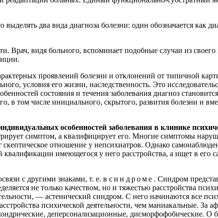
 выделять два вида диагноза болезни: один обозначается как д
и. Врач, видя больного, вспоминает подобные случаи из своего 
уиции.
характерных проявлений болезни и отклонений от типичной кар
ьного, условия его жизни, наследственность. Это исследователь
обенностей состояния и течения заболевания диагноз становится
 в том числе инициального, скрытого, развития болезни и вмес
ндивидуальных особенностей заболевания в клинике психиче
стрирует симптом, а квалифицирует его. Многие симптомы наруш
 скептическое отношение у непсихиатров. Однако самонаблюден
ой квалификации имеющегося у него расстройства, а ищет в его
вязи с другими знаками, т. е. в
синдроме
. Синдром предста
еляется не только качеством, но и тяжестью расстройства психич
ельности, — астенический синдром. С него начинаются все пси
асстройства психической деятельности, чем маниакальные. За 
охондрические, деперсонализационные, дисморфофобические. О 