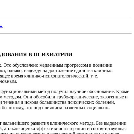
 →
ДОВАНИЯ В ПСИХИАТРИИ
х. Это обусловлено медленным прогрессом в познании
ют, однако, надежду на достижение единства клинико-
ящее время клинико-психопатологический, т. е.
сновным.
и функциональный метод получил научное обоснование. Кроме
м методом. Они обособили грубо-органические, экзогенные и
и течения и исхода большинства психических болезней,
 бы потому, что под влиянием различных социально-
т дальнейшего развития клинического метода. Без выделении
, а также оценка эффективности терапии и соответствующая
тод психиатрических исследований возникнет на основе