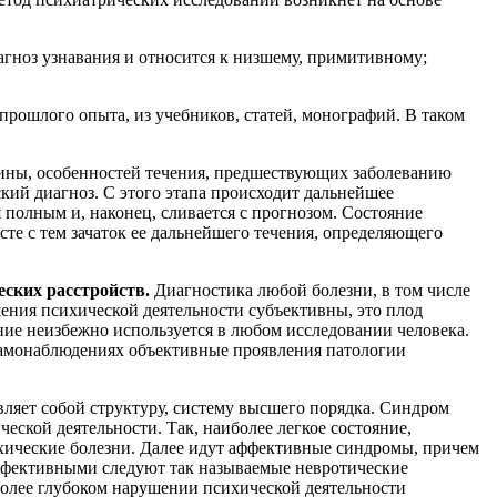
иагноз узнавания и относится к низшему, примитивному;
прошлого опыта, из учебников, статей, монографий. В таком
тины, особенностей течения, предшествующих заболеванию
ский диагноз. С этого этапа происходит дальнейшее
 полным и, наконец, сливается с прогнозом. Состояние
те с тем зачаток ее дальнейшего течения, определяющего
ских расстройств.
Диагностика любой болезни, в том числе
ения психической деятельности субъективны, это плод
ие неизбежно используется в любом исследовании человека.
 самонаблюдениях объективные проявления патологии
вляет собой структуру, систему высшего порядка. Синдром
еской деятельности. Так, наиболее легкое состояние,
хические болезни. Далее идут аффективные синдромы, причем
аффективными следуют так называемые невротические
более глубоком нарушении психической деятельности