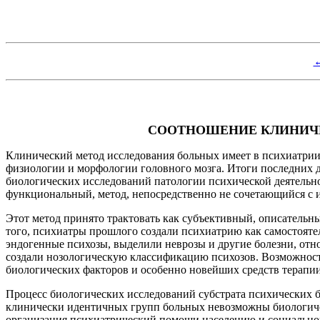
←
СООТНОШЕНИЕ КЛИНИЧЕ
Клинический метод исследования больных имеет в психиатрии
физиологии и морфологии головного мозга. Итоги последних д
биологических исследований патологии психической деятельнос
функциональный, метод, непосредственно не сочетающийся с из
Этот метод принято трактовать как субъективный, описатель
того, психиатры прошлого создали психиатрию как самостоят
эндогенные психозы, выделили неврозы и другие болезни, отн
создали нозологическую классификацию психозов. Возможности
биологических факторов и особенно новейших средств терапии
Процесс биологических исследований субстрата психических бо
клинически идентичных групп больных невозможны биологическ
организация психиатрический помощи населению и социально