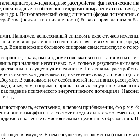
 галлюцинаторно-параноидные расстройства, фантастические (п
, онейроидные и собственно синдромы помрачения сознания (де
 и др.). Психопатический склад личности (форма психопатии, о
сстройства (психопатизапия личности) бывают проявлением либ
и). Например, депрессивный синдром в ряде случаев исчерпыва
нь или в виде различного сочетания навязчивых явлений, бреда
. д. Возникновение большого синдрома свидетельствует о генер
расстройств, в каждом синдроме содержатся и
негативные и
лишь при наличии негативных, т. е. только в результате выпаде
ждественны, но существуют в единстве. Негативные расстройст
ие психической деятельности, изменение склада личности (
пс
лабоумие. В зависимости от особенностей негативных расстройс
ада, иная, чем, например, при начальных сосудистых изменени
 как падение психического энергетического потенциала. Наконец
и т. д.
агностировать, естественно, в первом приближении,
форму
бо
ии они изоморфны, т. е. состоят из одних и тех же элементов, 
ндромов в качестве самостоятельных целостных образований. 
 обращен в будущее. В нем сосуществуют элементы (симптомы) к