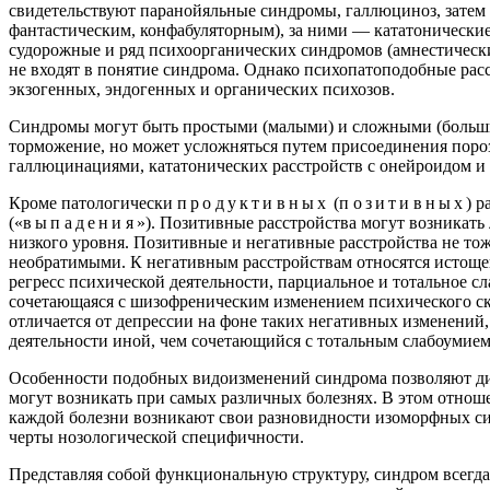
свидетельствуют паранойяльные синдромы, галлюциноз, затем
фантастическим, конфабуляторным), за ними — кататонические
судорожные и ряд психоорганических синдромов (амнестические
не входят в понятие синдрома. Однако психопатоподобные ра
экзогенных, эндогенных и органических психозов.
Синдромы могут быть простыми (малыми) и сложными (большим
торможение, но может усложняться путем присоединения пороз
галлюцинациями, кататонических расстройств с онейроидом и т
Кроме патологически
продуктивных
(
позитивных
) 
(«
выпадения
»). Позитивные расстройства могут возникать 
низкого уровня. Позитивные и негативные расстройства не то
необратимыми. К негативным расстройствам относятся истощен
регресс психической деятельности, парциальное и тотальное с
сочетающаяся с шизофреническим изменением психического скл
отличается от депрессии на фоне таких негативных изменений,
деятельности иной, чем сочетающийся с тотальным слабоумием, 
Особенности подобных видоизменений синдрома позволяют ди
могут возникать при самых различных болезнях. В этом отношен
каждой болезни возникают свои разновидности изоморфных си
черты нозологической специфичности.
Представляя собой функциональную структуру, синдром всегда