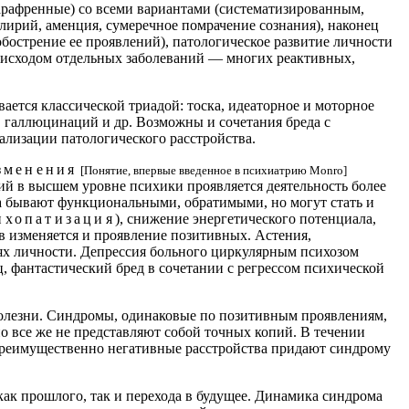
арафренные) со всеми вариантами (систематизированным,
лирий, аменция, сумеречное помрачение сознания), наконец
бострение ее проявлений), патологическое развитие личности
о исходом отдельных заболеваний — многих реактивных,
ется классической триадой: тоска, идеаторное и моторное
, галлюцинаций и др. Возможны и сочетания бреда с
ализации патологического расстройства.
зменения
[Понятие, впервые введенное в психиатрию
Monro
]
ний в высшем уровне психики проявляется деятельность более
ва бывают функциональными, обратимыми, но могут стать и
ихопатизация
), снижение энергетического потенциала,
тв изменяется и проявление позитивных. Астения,
ях личности. Депрессия больного циркулярным психозом
, фантастический бред в сочетании с регрессом психической
лезни. Синдромы, одинаковые по позитивным проявлениям,
но все же не представляют собой точных копий. В течении
Преимущественно негативные расстройства придают синдрому
ак прошлого, так и перехода в будущее. Динамика синдрома