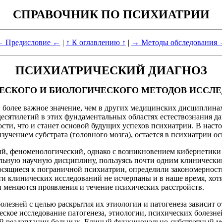
СПРАВОЧНИК ПО ПСИХИАТРИИ
 Предисловие ←
|
↑ К оглавлению ↑
|
→ Методы обследования
ПСИХИАТРИЧЕСКИЙ ДИАГНОЗ
СКОГО И БИОЛОГИЧЕСКОГО МЕТОДОВ ИССЛЕ
 более важное значение, чем в других медицинских дисциплина
есятилетий в этих фундаментальных областях естествознания да
ти, что и станет основой будущих успехов психиатрии. В насто
учением субстрата (головного мозга), остается в психиатрии о
ный, феноменологический, однако с возникновением кибернетик
ельную научную дисциплину, пользуясь почти одним клинически
осящиеся к пограничной психиатрии, определили закономерност
 клинических исследований не исчерпаны и в наше время, хотя
 меняются проявления и течение психических расстройств.
лезней с целью раскрытия их этиологии и патогенеза зависит о
ое исследование патогенеза, этиологии, психических болезней
й реадаптации больных. Единый функционально-субстратный ме