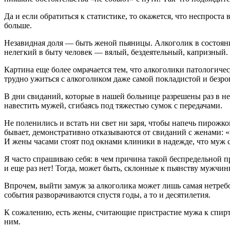
Да и если обратиться к статистике, то окажется, что неспрос
больше.
Незавидная доля — быть женой пьяницы. Алкоголик в состоянии
нелегкий в быту человек — вялый, бездеятельный, капризный.
Картина еще более омрачается тем, что алкоголики патологиче
трудно ужиться с алкоголиком даже самой покладистой и безро
В дни свиданий, которые в нашей больнице разрешены раз в не
навестить мужей, сгибаясь под тяжестью сумок с передачами.
Не поленились и встать ни свет ни заря, чтобы напечь пирожко
бывает, демонстративно отказываются от свиданий с женами: «Э
И жены часами стоят под окнами клиники в надежде, что муж с
Я часто спрашиваю себя: в чем причина такой беспредельной
и еще раз нет! Тогда, может быть, склонные к пьянству муж
Впрочем, выйти замуж за алкоголика может лишь самая нетреб
события разворачиваются спустя годы, а то и десятилетия.
К сожалению, есть жены, считающие пристрастие мужа к спиртн
ним.