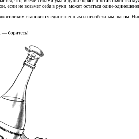
мается, что, всеми силами ума и души борясь против пьянства му
 он, если не возьмет себя в руки, может остаться один-одинешенек
-алкоголиком становится единственным и неизбежным шагом. Ни
а — боритесь!