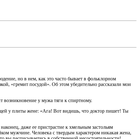
дение, но в нем, как это часто бывает в фольклорном
зкой, «гремит посудой». Об этом убедительно рассказали мои
ит возникновение у мужа тяги к спиртному.
щей у плиты жене: «Ага! Вот видишь, что доктор пишет! Ты
, наконец, даже ее пристрастие к хмельным застольям
йком мужчине. Человека с твердым характером никакая жена,
что вы расписываетесь в собственной несостоятельности!