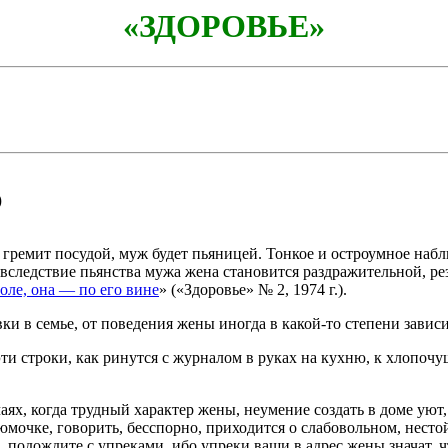
«ЗДОРОВЬЕ»
о
гремит посудой, муж будет пьяницей. Тонкое и остроумное наблю
вследствие пьянства мужа жена становится раздражительной, ре
оле, она — по его вине
» («Здоровье» № 2, 1974 г.).
ки в семье, от поведения жены иногда в какой-то степени завис
ти строки, как ринутся с журналом в руках на кухню, к хлопочу
чаях, когда трудный характер жены, неумение создать в доме уют
мочке, говорить, бесспорно, приходится о слабовольном, несто
, подождите с упреками, ибо упреки ваши в адрес жены значат, 