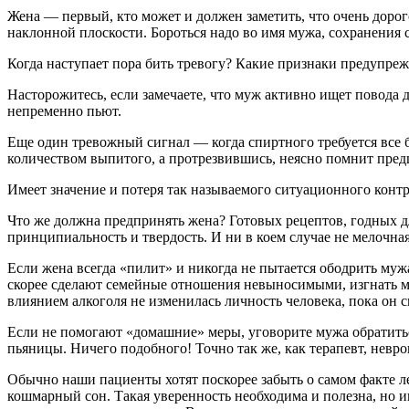
Жена — первый, кто может и должен заметить, что очень дорого
наклонной плоскости. Бороться надо во имя мужа, сохранения с
Когда наступает пора бить тревогу? Какие признаки предупре
Насторожитесь, если замечаете, что муж активно ищет повода д
непременно пьют.
Еще один тревожный сигнал — когда спиртного требуется все б
количеством выпитого, а протрезвившись, неясно помнит пре
Имеет значение и потеря так называемого ситуационного контро
Что же должна предпринять жена? Готовых рецептов, годных дл
принципиальность и твердость. И ни в коем случае не мелочна
Если жена всегда «пилит» и никогда не пытается ободрить мужа
скорее сделают семейные отношения невыносимыми, изгнать муж
влиянием алкоголя не изменилась личность человека, пока он 
Если не помогают «домашние» меры, уговорите мужа обратитьс
пьяницы. Ничего подобного! Точно так же, как терапевт, невр
Обычно наши пациенты хотят поскорее забыть о самом факте леч
кошмарный сон. Такая уверенность необходима и полезна, но и