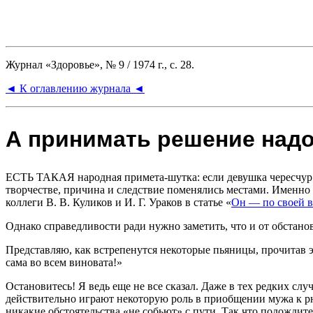
Журнал «Здоровье», № 9 / 1974 г., с. 28.
◄ К оглавлению журнала ◄
А принимать решение над
ЕСТЬ ТАКАЯ
народная примета-шутка: если девушка чересчур 
творчестве, причина и следствие поменялись местами. Именно 
коллеги В. В. Куликов и И. Г. Ураков в статье «
Он — по своей в
Однако справедливости ради нужно заметить, что и от обстанов
Представляю, как встрепенутся некоторые пьяницы, прочитав э
сама во всем виновата!»
Остановитесь! Я ведь еще не все сказал. Даже в тех редких слу
действительно играют некоторую роль в приобщении мужа к рю
никакие обстоятельства «не собьют» с пути. Так что подождите