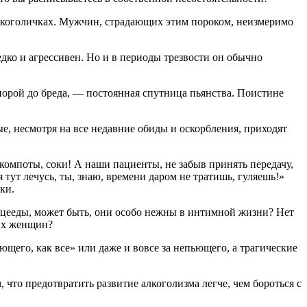
х-алкоголичках. Мужчин, страдающих этим пороком, неизмеримо
дко и агрессивен. Но и в периоды трезвости он обычно
порой до бреда, — постоянная спутница пьянства. Поистине
е, несмотря на все недавние обиды и оскорбления, приходят
 компоты, соки! А наши пациенты, не забыв принять передачу,
 тут лечусь, ты, знаю, времени даром не тратишь, гуляешь!»
ки.
дцееды, может быть, они особо нежны в интимной жизни? Нет
вых женщин?
щего, как все» или даже и вовсе за непьющего, а трагические
что предотвратить развитие алкоголизма легче, чем бороться с