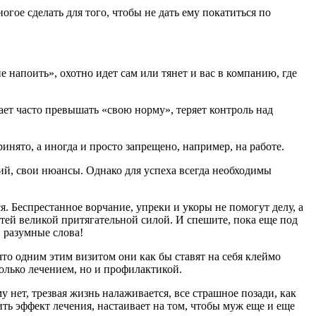
гое сделать для того, чтобы не дать ему покатиться по
е напоить», охотно идет сам или тянет и вас в компанию, где
ет часто превышать «свою норму», теряет контроль над
инято, а иногда и просто запрещено, например, на работе.
ний, свои нюансы. Однако для успеха всегда необходимы
я. Беспрестанное ворчание, упреки и укоры не помогут делу, а
етей великой притягательной силой. И спешите, пока еще под
 разумные слова!
то одним этим визитом они как бы ставят на себя клеймо
только лечением, но и профилактикой.
 нет, трезвая жизнь налаживается, все страшное позади, как
ть эффект лечения, настаивает на том, чтобы муж еще и еще