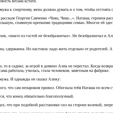
ивость весьма кстати.
мужа к спиртному, жена должна думать и о том, чтобы отстоять с
рассказе Георгия Савченко «Чико, Чико...». Наташа, героиня ра
большую, спаянную крепкими традициями семью. Многое ей здесь 
ив, «никто из гостей не безобразничал». Не безобразничал и Ал
 сдержанна. Но настояла: надо жить отдельно от родителей. А к
и, то в садике, за игрой в домино Алик не перестал. Когда возв
сама работала, училась, стала человеком, заметным на фабрике.
 мужа. И однажды он сказал Алику:
го, что сам ненароком привил. Обогнала тебя Наташа по всем ста
тся, что конец обязательно благополучный.
х, что при подобной расстановке сил на стороне волевой, энер