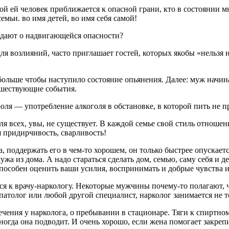
й ей человек приближается к опасной грани, кто в состоянии мно
емьи. во имя детей, во имя себя самой!
ждают о надвигающейся опасности?
ля возлияний, часто приглашает гостей, которых якобы «нельзя н
ольше чтобы наступило состояние опьянения. Далее: муж начина
дшествующие события.
ля — употребление алкоголя в обстановке, в которой пить не пр
я всех, увы, не существует. В каждой семье свой стиль отноше
я придирчивость, сварливость!
, поддержать его в чем-то хорошем, он только быстрее опускаетс
а из дома. А надо стараться сделать дом, семью, саму себя и д
способен оценить ваши усилия, воспринимать и добрые чувства и
я к врачу-наркологу. Некоторые мужчины почему-то полагают, ч
опатолог или любой другой специалист, нарколог занимается не 
ения у нарколога, о пребывании в стационаре. Тяги к спиртному
ногда она подводит. И очень хорошо, если жена помогает закрепи