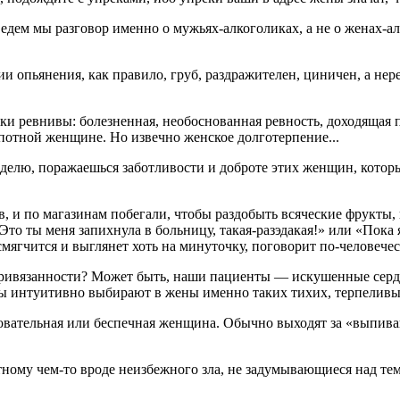
та ведем мы разговор именно о мужьях-алкоголиках, а не о жена
 опьянения, как правило, груб, раздражителен, циничен, а нере
ски ревнивы: болезненная, необоснованная ревность, доходящая 
потной женщине. Но извечно женское долготерпение...
делю, поражаешься заботливости и доброте этих женщин, которы
в, и по магазинам побегали, чтобы раздобыть всяческие фрукты,
то ты меня запихнула в больницу, такая-разэдакая!» или «Пока я
мягчится и выглянет хоть на минуточку, поговорит по-человечес
 привязанности? Может быть, наши пациенты — искушенные сер
чины интуитивно выбирают в жены именно таких тихих, терпели
овательная или беспечная женщина. Обычно выходят за «выпиваю
ому чем-то вроде неизбежного зла, не задумывающиеся над тем, 