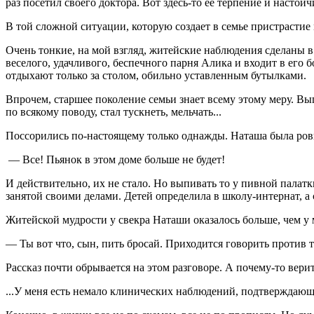
раз посетил своего доктора. Вот здесь-то ее терпение и настойч
В той сложной ситуации, которую создает в семье пристрастие 
Очень тонкие, на мой взгляд, житейские наблюдения сделаны в 
веселого, удачливого, беспечного парня Алика и входит в его 
отдыхают только за столом, обильно уставленным бутылками.
Впрочем, старшее поколение семьи знает всему этому меру. Вып
по всякому поводу, стал тускнеть, мельчать...
Поссорились по-настоящему только однажды. Наташа была ровна,
— Все! Пьянок в этом доме больше не будет!
И действительно, их не стало. Но выпивать то у пивной палатк
занятой своими делами. Детей определила в школу-интернат, а 
Житейской мудрости у свекра Наташи оказалось больше, чем у
— Ты вот что, сын, пить бросай. Приходится говорить против то
Рассказ почти обрывается на этом разговоре. А почему-то вери
...У меня есть немало клинических наблюдений, подтверждающи