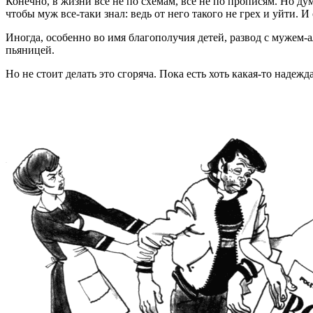
Конечно, в жизни все не по схемам, все не по прописям. Но ду
чтобы муж все-таки знал: ведь от него такого не грех и уйти. И
Иногда, особенно во имя благополучия детей, развод с мужем
пьяницей.
Но не стоит делать это сгоряча. Пока есть хоть какая-то надежд