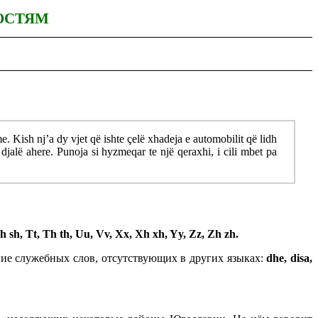
ОСТЯМ
. Kish nj’a dy vjet që ishte çelë xhadeja e automobilit që lidh
lë ahere. Punoja si hyzmeqar te një qeraxhi, i cili mbet pa
 Sh sh, Tt, Th th, Uu, Vv, Xx, Xh xh, Yy, Zz, Zh zh.
ение служебных слов, отсутствующих в других языках:
dhe, disa,