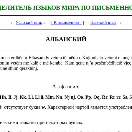
ДЕЛИТЕЛЬ ЯЗЫКОВ МИРА ПО ПИСЬМЕНН
←
Уэльский язык
← |
↑ К оглавлению ↑
| →
Баскский язык
→
АЛБАНСКИЙ
mam na erdhën n’Elbasan dy vetura të mëdha. Kujtoni ato veturat e moçme
tonim vetëm me kalë e më këmbë. Kam qenë nj’a pesëmbëdhjetë vjeç dja
 punë shum qeraxhinj.
Алфавит
h, Ii, Jj, Kk, Ll, Ll ll, Mm, Nn, Nj nj, Oo, Pp, Qq, Rr, Rr rr, Ss,
ë;
отсутствует буква
w.
Харак­тер­ной чертой является употребл
ическими знаками при неко­то­рых буквах.