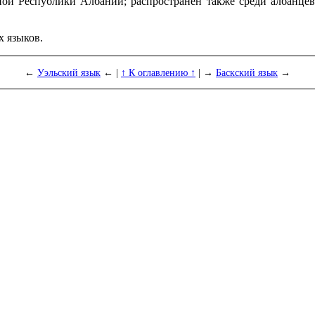
ой Республики Албании; распро­стра­нён также среди албанц
х языков.
←
Уэльский язык
← |
↑ К оглавлению ↑
| →
Баскский язык
→