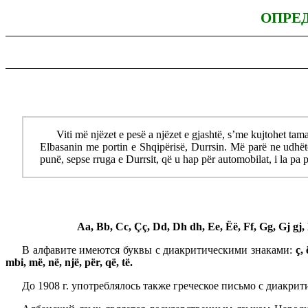
ОПРЕ
Viti më njëzet e pesë a njëzet e gjashtë, s’me kujtohet ta
Elbasanin me portin e Shqipërisë, Durrsin. Më parë ne udhë
punë, sepse rruga e Durrsit, që u hap për automobilat, i la pa
Aa, Bb, Cc, Çç, Dd, Dh dh, Ee, Ëë, Ff, Gg, Gj gj, H
В алфавите имеются буквы с диакритическими знаками:
ç, 
mbi, më, në, një, për, që, të.
До 1908 г. употреблялось также греческое письмо с диакрит