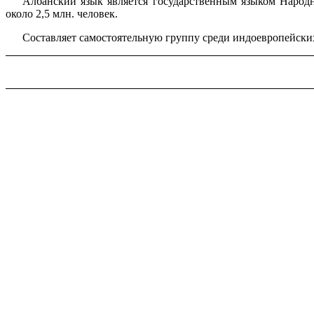
Албанский язык является государственным языком Народн
около 2,5 млн. человек.
Составляет самостоятельную группу среди индоевропейски