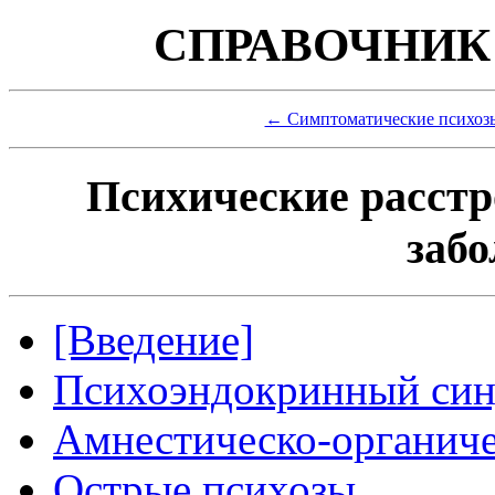
СПРАВОЧНИК
← Симптоматические психо
Психические расст
заб
[Введение]
Психоэндокринный си
Амнестическо-органич
Острые психозы