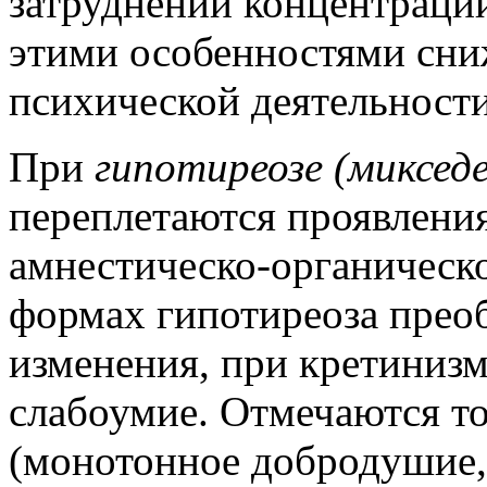
затруднении концентраци
этими особенностями сни
психической деятельности
При
гипотиреозе (миксед
переплетаются проявлени
амнестическо-органическ
формах гипотиреоза прео
изменения, при кретиниз
слабоумие. Отмечаются т
(монотонное добродушие,