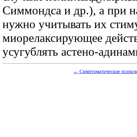
Симмондса и др.), а при 
нужно учитывать их сти
миорелаксирующее действ
усугублять астено-адинам
← Симптоматические психо