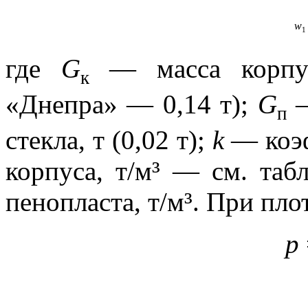
w
1
где
G
— масса корпус
к
«Днепра» — 0,14 т);
G
—
п
стекла, т (0,02 т);
k
— коэф
корпуса, т/м³ — см. таб
пенопласта, т/м³. При пло
p