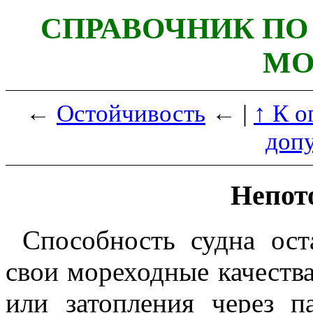
СПРАВОЧНИК ПО
МО
←
Остойчивость
← |
↑ К о
доп
Непот
Способность судна ост
свои мореходные качеств
или затопления через п