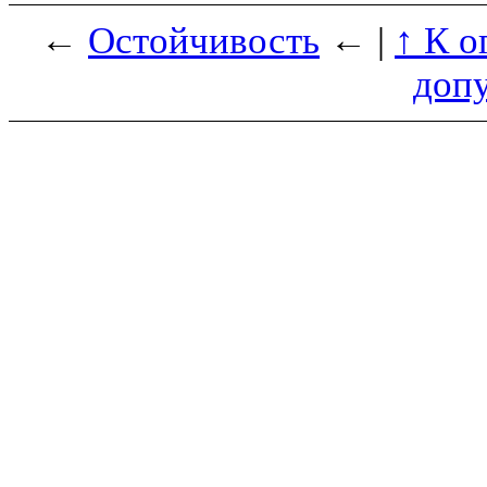
←
Остойчивость
← |
↑ К о
доп