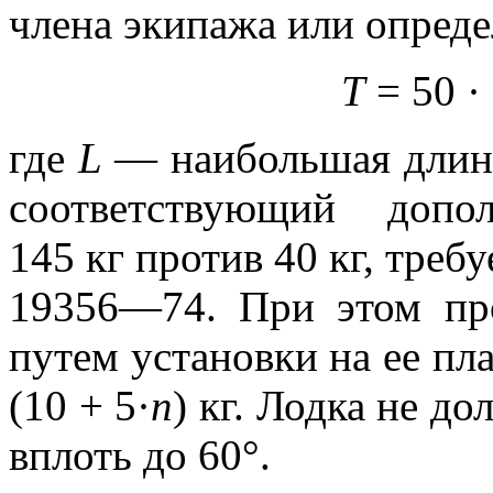
члена экипажа или опред
T
= 50 · 
где
L
— наибольшая длина
соответствующий допо
145 кг против 40 кг, тре
19356—74. При этом про
путем установки на ее пл
(10 + 5·
n
) кг. Лодка не д
вплоть до 60°.