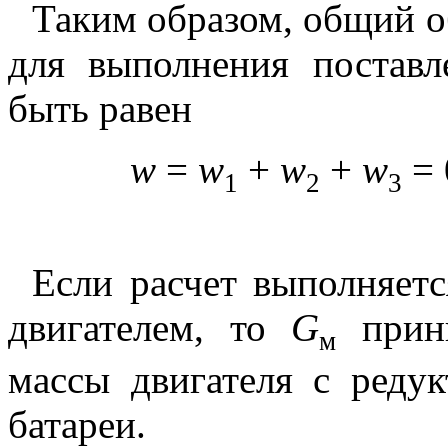
Таким образом, общий о
для выполнения постав
быть равен
w
=
w
+
w
+
w
= 
1
2
3
Если расчет выполняетс
двигателем, то
G
прини
м
массы двигателя с реду
батареи.