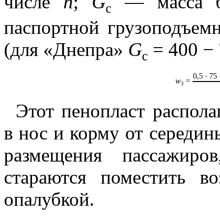
числе
n
;
G
— масса ба
с
паспортной грузоподъем
(для «Днепра»
G
= 400 − 7
с
0,5 · 75
w
=
3
Этот пенопласт распола
в нос и корму от середин
размещения пассажиро
стараются поместить в
опалубкой.