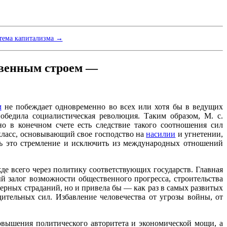
тема капитализма →
твенным строем —
м
не побеждает одновременно во всех или хотя бы в ведущих
обедила социалистическая революция. Таким образом, М. с.
о в конечном счете есть следствие такого соотношения сил
 класс, основывающий свое господство на
насилии
и угнетении,
ть это стремление и исключить из международных отношений
де всего через политику соответствующих государств. Главная
 залог возможности общественного прогресса, строительства
ерных страданий, но и привела бы — как раз в самых развитых
тельных сил. Избавление человечества от угрозы войны, от
повышения политического авторитета и экономической мощи, а