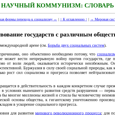
НАУЧНЫЙ КОММУНИЗМ: СЛОВАРЬ
ая формы перехода к социализму ←
|
↑ К оглавлению ↑
|
→ Мировая сис
вование государств с различным общес
 международной арене (см.
Борьба двух социальных систем
).
 причинами, оно объективно необходимо потому, что
социализ
е может вести непрерывную войну против государств, где п
симо от воли людей, оказывается исторически неизбежным. Он
рспективной. Буржуазия в силу своей социальной природы, как
ько рост сил социализма и прогресса позволяет нейтрализова
вращается в действительность в каждом конкретном случае преж
о в условиях нынешнего развития средств разрушения — первый
ла бы многие миллионы жизней и стоила бы человечеству неимов
еской основы общества, к гигантскому уничтожению производи
ладом в ускорение социального прогресса.
ловия для развития
мирового революционного процесса
; для 