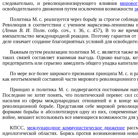
следовательно, и революционизирующего влияния
мировог
освободительного движения путем исключения возможности
э
Политика М. с. реализуется через борьбу за строгое соблю
Революция в соответствии с учением марксизма-ленинизма е
(
Ленин В. И.
Полн. собр. соч., т. 36, с. 457), В то же вре
вмешательство международной реакции. Поэтому гарантия от 
деле означает создание благоприятных условий для освободите
Важным путем реализации политики М. с. является также в
таких связей составляет взаимная выгода. Однако выгода, 
предотвратить или серьезно замедлить общего упадка капитал
По мере все более широкого признания принципа М. с. и р
как неотъемлемой составной части мирового революционного 
Принцип и политика М. с. подвергаются постоянным нап
Последние не хотят понять, что политический перевес сил 
насилия из сферы международных отношений и в конце ко
революционной борьбе. Представляя себе мировой революц
формами борьбы и абсолютизируя одну из них, современные 
войне, мешают использовать все имеющиеся возможности для 
КПСС,
международное коммунистическое движение
рассм
идеологической областях. Борясь против возникновения нов