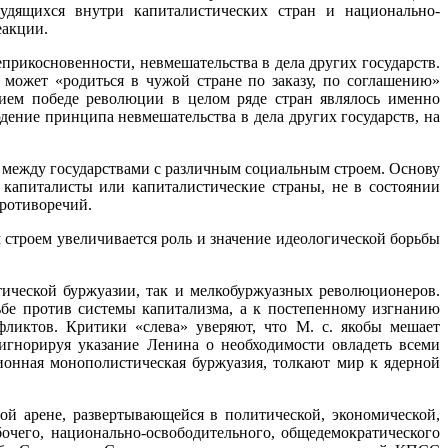
рудящихся внутри капиталистических стран и национально-
еакции.
еприкосновенности, невмешательства в дела других государств.
 может «родиться в чужой стране по заказу, по соглашению»
твием победе революции в целом ряде стран являлось именно
ение принципа невмешательства в дела других государств, на
й между государствами с различным социальным строем. Основу
 капиталисты или капиталистические страны, не в состоянии
противоречий.
 строем увеличивается роль и значение идеологической борьбы
тической буржуазии, так и мелкобуржуазных революционеров.
ьбе против системы капитализма, а к постепенному изгнанию
иктов. Критики «слева» уверяют, что М. с. якобы мешает
гнорируя указание Ленина о необходимости овладеть всеми
ионная монополистическая буржуазия, толкают мир к ядерной
й арене, развертывающейся в политической, экономической,
очего, национально-освободительного, общедемократического