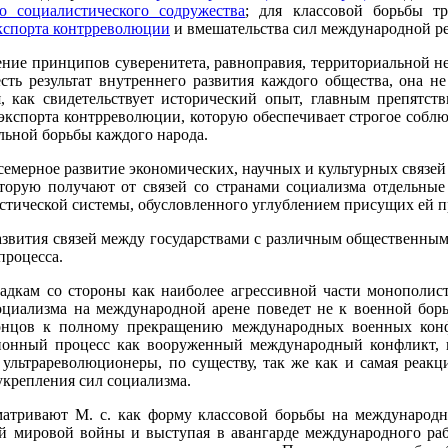
о социалистического содружества
; для классовой борьбы т
кспорта контрреволюции
и вмешательства сил международной р
дение принципов суверенитета, равноправия, территориальной н
сть результат внутреннего развития каждого общества, она не
мя, как свидетельствует исторический опыт, главным препятс
экспорта контрреволюции, которую обеспечивает строгое соблюд
льной борьбы каждого народа.
семерное развитие экономических, научных и культурных связе
которую получают от связей со странами социализма отдельные
истической системы, обусловленного углублением присущих ей 
азвития связей между государствами с различным общественным
процесса.
адкам со стороны как наиболее агрессивной части монополис
социализма на международной арене поведет не к военной бор
нцов к полному прекращению международных военных конфл
ионный процесс как вооруженный международный конфликт, и
ультрареволюционеры, по существу, так же как и самая реакц
укрепления сил социализма.
атривают М. с. как форму классовой борьбы на международно
ой мировой войны и выступая в авангарде международного раб