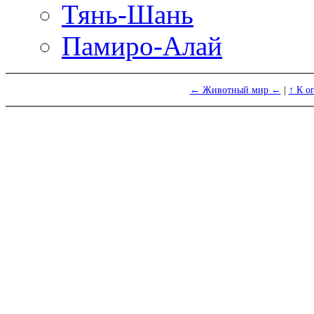
Тянь-Шань
Памиро-Алай
← Животный мир ←
|
↑ К о