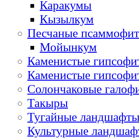
Каракумы
Кызылкум
Песчаные псаммофит
Мойынкум
Каменистые гипсофи
Каменистые гипсофи
Солончаковые галоф
Такыры
Тугайные ландшафт
Культурные ландшаф