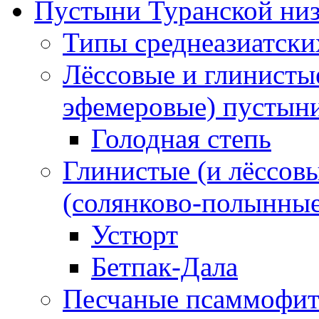
Пустыни Туранской ни
Типы среднеазиатски
Лёссовые и глинисты
эфемеровые) пустын
Голодная степь
Глинистые (и лёссов
(солянково-полынны
Устюрт
Бетпак-Дала
Песчаные псаммофит