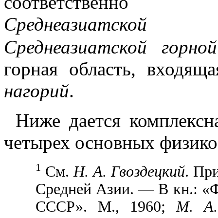
соответствен
Среднеазиатской пу
Среднеазиатской горн
горная область, входящ
нагорий
.
Ниже дается комплексн
четырех основных физико
1
См.
Н. А. Гвоздецкий
. Пр
Средней Азии. — В кн.: «
СССР». М., 1960;
М. А.