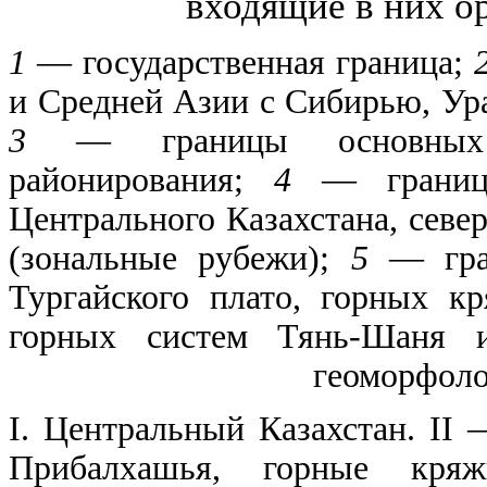
входящие в них о
1
— государственная граница;
и Средней Азии с Сибирью, Ур
3
— границы основных ед
районирования;
4
— границы
Центрального Казахстана, сев
(зональные рубежи);
5
— гран
Тургайского плато, горных к
горных систем Тянь-Шаня и
геоморфоло
I. Центральный Казахстан. II
Прибалхашья, горные кря